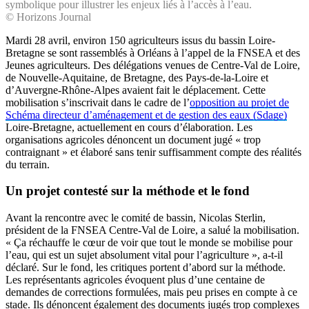
symbolique pour illustrer les enjeux liés à l’accès à l’eau.
© Horizons Journal
Mardi 28 avril, environ 150 agriculteurs issus du bassin Loire-
Bretagne se sont rassemblés à Orléans à l’appel de la FNSEA et des
Jeunes agriculteurs. Des délégations venues de Centre-Val de Loire,
de Nouvelle-Aquitaine, de Bretagne, des Pays-de-la-Loire et
d’Auvergne-Rhône-Alpes avaient fait le déplacement. Cette
mobilisation s’inscrivait dans le cadre de l’
opposition au projet de
Schéma directeur d’aménagement et de gestion des eaux (Sdage)
Loire-Bretagne, actuellement en cours d’élaboration. Les
organisations agricoles dénoncent un document jugé « trop
contraignant » et élaboré sans tenir suffisamment compte des réalités
du terrain.
Un projet contesté sur la méthode et le fond
Avant la rencontre avec le comité de bassin, Nicolas Sterlin,
président de la FNSEA Centre-Val de Loire, a salué la mobilisation.
« Ça réchauffe le cœur de voir que tout le monde se mobilise pour
l’eau, qui est un sujet absolument vital pour l’agriculture », a-t-il
déclaré. Sur le fond, les critiques portent d’abord sur la méthode.
Les représentants agricoles évoquent plus d’une centaine de
demandes de corrections formulées, mais peu prises en compte à ce
stade. Ils dénoncent également des documents jugés trop complexes