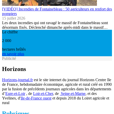
[VIDÉO] Incendies de Fontainebleau : 50 agriculteurs en renfort des
pompiers
15 juillet 2026
Les deux incendies qui ont ravagé le massif de Fontainebleau sont
désormais fixés. Déclenché dimanche après-midi dans le massif…
Le chiffre
2 000
hectares brûlés
en savoir plus
Publicité
Horizons
Horizons-journal.fr
est le site internet du journal Horizons Centre Ile
de France, hebdomadaire économique, agricole et rural créé en 1990
par la fusion de précédents journaux agricoles dans les départements
d’
Eure-et-Loir
, de
Loir-et-Cher
, de
Seine-et-Marne
, et des
Yvelines, d'
Ile-de-France ouest
et depuis 2018 du Loiret agricole et
rural
Rubriques