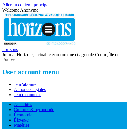
Aller au contenu principal
Welcome
Anonyme
horizons
Journal Horizons, actualité économique et agricole Centre, Île de
France
User account menu
Je m'abonne
Annonces légales
Je me connecte
Actualités
Cultures & agronomie
Économie
Élevage
Matériel