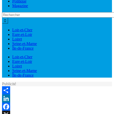
Politique
Magazine
Loir-et-Cher
Eure-et-Loir
Loiret
Seine-et-Marne
Île-de-France
Loir-et-Cher
Eure-et-Loir
Loiret
Seine-et-Marne
Île-de-France
Publicité
Share
LinkedIn