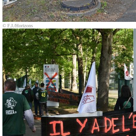
© F.J./Horizons