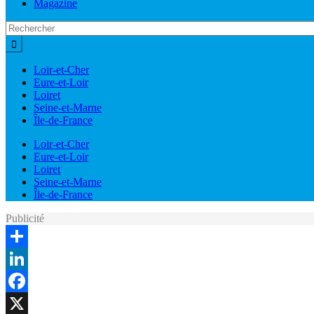
Magazine
Loir-et-Cher
Eure-et-Loir
Loiret
Seine-et-Marne
Île-de-France
Loir-et-Cher
Eure-et-Loir
Loiret
Seine-et-Marne
Île-de-France
Publicité
Share
LinkedIn
Facebook