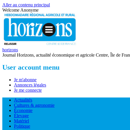
Aller au contenu principal
Welcome
Anonyme
horizons
Journal Horizons, actualité économique et agricole Centre, Île de Fra
User account menu
Je m'abonne
Annonces légales
Je me connecte
Actualités
Cultures & agronomie
Économie
Élevage
Matériel
Politique