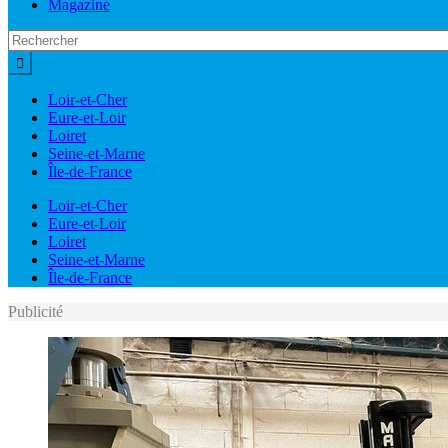
Magazine
Loir-et-Cher
Eure-et-Loir
Loiret
Seine-et-Marne
Île-de-France
Loir-et-Cher
Eure-et-Loir
Loiret
Seine-et-Marne
Île-de-France
Publicité