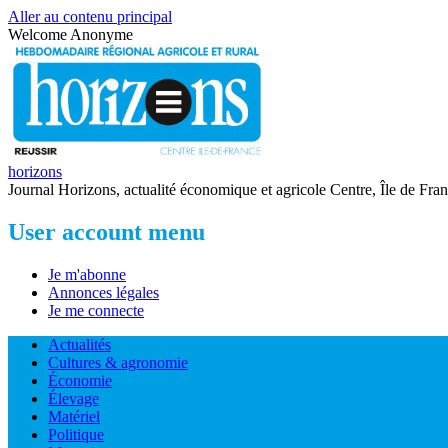
Aller au contenu principal
Welcome
Anonyme
horizons
Journal Horizons, actualité économique et agricole Centre, Île de Fra
User account menu
Je m'abonne
Annonces légales
Je me connecte
Actualités
Cultures & agronomie
Économie
Élevage
Matériel
Politique