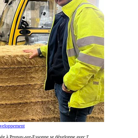
éveloppement
asée à Prunay-sur-Essonne se développe avec l'…