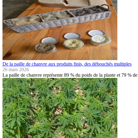
De la paille de chanvre aux produits finis, des débouchés multiples
26 mars 2026
La paille de chanvre représente 89 % du poids de la plante et 79 % 