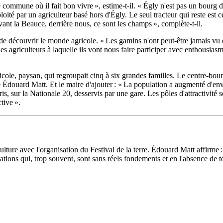
 commune où il fait bon vivre », estime-t-il. « Égly n'est pas un bourg d
ploité par un agriculteur basé hors d'Égly. Le seul tracteur qui reste est
ant la Beauce, derrière nous, ce sont les champs », complète-t-il.
découvrir le monde agricole. « Les gamins n'ont peut-être jamais vu de
nes agriculteurs à laquelle ils vont nous faire participer avec enthousias
 agricole, paysan, qui regroupait cinq à six grandes familles. Le centre
Édouard Matt. Et le maire d'ajouter : « La population a augmenté d'envi
 sur la Nationale 20, desservis par une gare. Les pôles d'attractivité so
tive ».
culture avec l'organisation du Festival de la terre. Édouard Matt affirme
igations qui, trop souvent, sont sans réels fondements et en l'absence de t