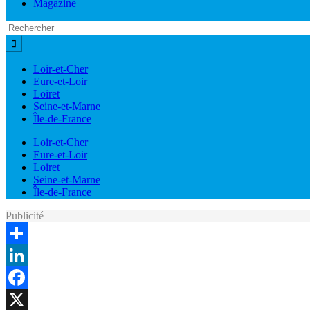
Magazine
Loir-et-Cher
Eure-et-Loir
Loiret
Seine-et-Marne
Île-de-France
Loir-et-Cher
Eure-et-Loir
Loiret
Seine-et-Marne
Île-de-France
Publicité
Share
LinkedIn
Facebook