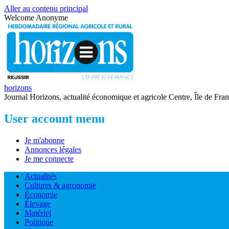
Aller au contenu principal
Welcome
Anonyme
horizons
Journal Horizons, actualité économique et agricole Centre, Île de Fra
User account menu
Je m'abonne
Annonces légales
Je me connecte
Actualités
Cultures & agronomie
Économie
Élevage
Matériel
Politique