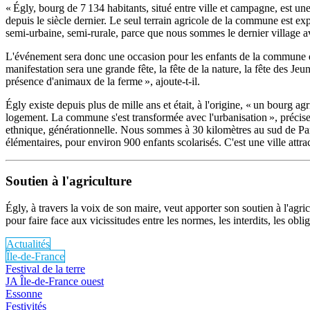
« Égly, bourg de 7 134 habitants, situé entre ville et campagne, est une
depuis le siècle dernier. Le seul terrain agricole de la commune est ex
semi-urbaine, semi-rurale, parce que nous sommes le dernier village av
L'événement sera donc une occasion pour les enfants de la commune de 
manifestation sera une grande fête, la fête de la nature, la fête des Jeu
présence d'animaux de la ferme », ajoute-t-il.
Égly existe depuis plus de mille ans et était, à l'origine, « un bourg
logement. La commune s'est transformée avec l'urbanisation », précise 
ethnique, générationnelle. Nous sommes à 30 kilomètres au sud de Paris,
élémentaires, pour environ 900 enfants scolarisés. C'est une ville attrac
Soutien à l'agriculture
Égly, à travers la voix de son maire, veut apporter son soutien à l'agri
pour faire face aux vicissitudes entre les normes, les interdits, les obl
Actualités
Île-de-France
Festival de la terre
JA Île-de-France ouest
Essonne
Festivités