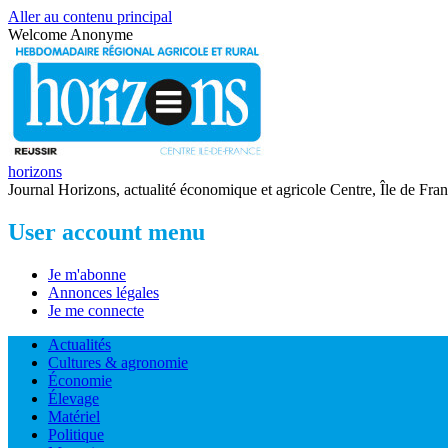
Aller au contenu principal
Welcome
Anonyme
horizons
Journal Horizons, actualité économique et agricole Centre, Île de Fra
User account menu
Je m'abonne
Annonces légales
Je me connecte
Actualités
Cultures & agronomie
Économie
Élevage
Matériel
Politique