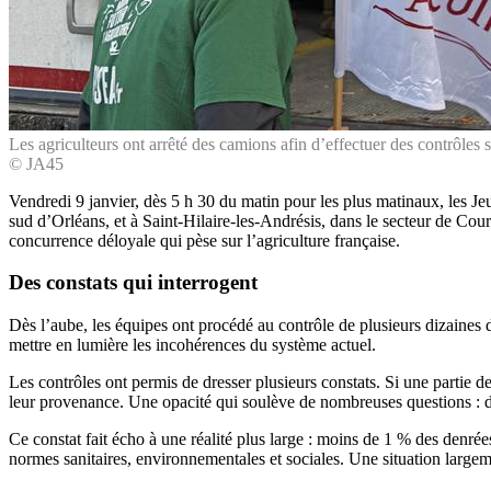
Les agriculteurs ont arrêté des camions afin d’effectuer des contrôles 
© JA45
Vendredi 9 janvier, dès 5 h 30 du matin pour les plus matinaux, les J
sud d’Orléans, et à Saint-Hilaire-les-Andrésis, dans le secteur de Co
concurrence déloyale qui pèse sur l’agriculture française.
Des constats qui interrogent
Dès l’aube, les équipes ont procédé au contrôle de plusieurs dizaines d
mettre en lumière les incohérences du système actuel.
Les contrôles ont permis de dresser plusieurs constats. Si une partie d
leur provenance. Une opacité qui soulève de nombreuses questions : d’
Ce constat fait écho à une réalité plus large : moins de 1 % des denrée
normes sanitaires, environnementales et sociales. Une situation large