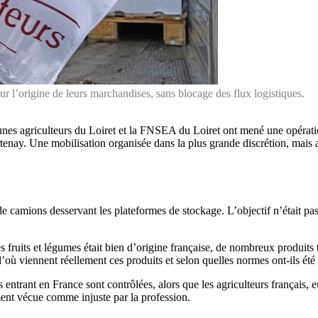
sur l’origine de leurs marchandises, sans blocage des flux logistiques.
eunes agriculteurs du Loiret et la FNSEA du Loiret ont mené une opératio
urtenay. Une mobilisation organisée dans la plus grande discrétion, mai
e camions desservant les plateformes de stockage. L’objectif n’était pas d
es fruits et légumes était bien d’origine française, de nombreux produits
où viennent réellement ces produits et selon quelles normes ont-ils été 
s entrant en France sont contrôlées, alors que les agriculteurs français,
ment vécue comme injuste par la profession.