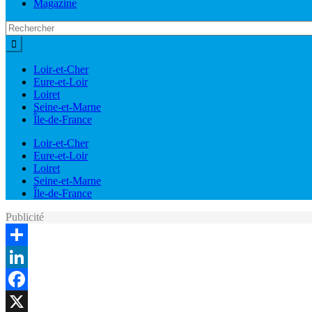
Magazine
Loir-et-Cher
Eure-et-Loir
Loiret
Seine-et-Marne
Île-de-France
Loir-et-Cher
Eure-et-Loir
Loiret
Seine-et-Marne
Île-de-France
Publicité
Share
LinkedIn
Facebook