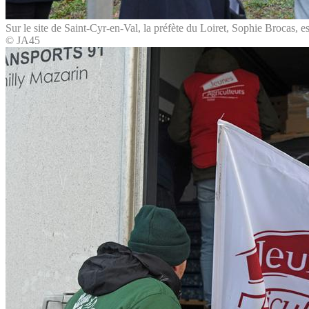
Sur le site de Saint-Cyr-en-Val, la préfète du Loiret, Sophie Brocas, e
© JA45