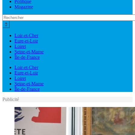
Politique
Magazine
Loir-et-Cher
Eure-et-Loir
Loiret
Seine-et-Marne
Île-de-France
Loir-et-Cher
Eure-et-Loir
Loiret
Seine-et-Marne
Île-de-France
Publicité