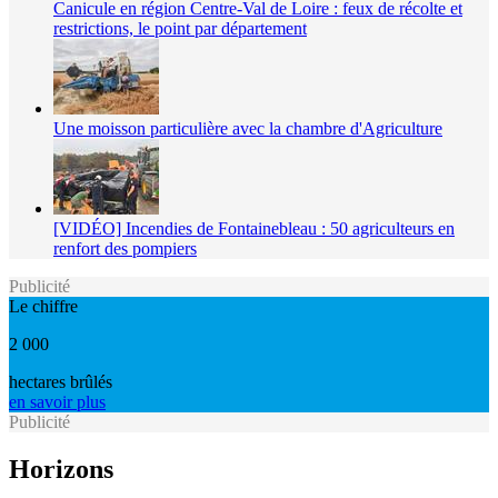
Canicule en région Centre-Val de Loire : feux de récolte et
restrictions, le point par département
Une moisson particulière avec la chambre d'Agriculture
[VIDÉO] Incendies de Fontainebleau : 50 agriculteurs en
renfort des pompiers
Publicité
Le chiffre
2 000
hectares brûlés
en savoir plus
Publicité
Horizons