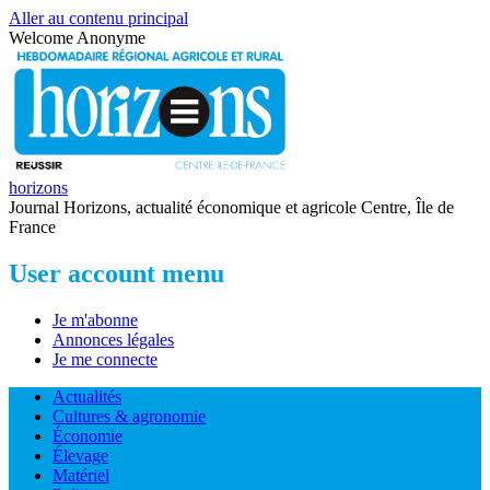
Aller au contenu principal
Welcome
Anonyme
horizons
Journal Horizons, actualité économique et agricole Centre, Île de
France
User account menu
Je m'abonne
Annonces légales
Je me connecte
Actualités
Cultures & agronomie
Économie
Élevage
Matériel