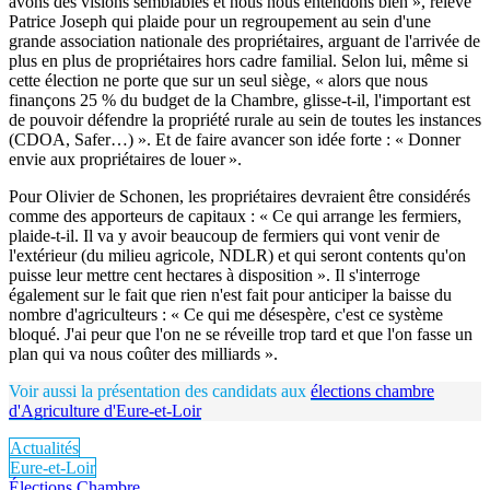
avons des visions semblables et nous nous entendons bien », relève
Patrice Joseph qui plaide pour un regroupement au sein d'une
grande association nationale des propriétaires, arguant de l'arrivée de
plus en plus de propriétaires hors cadre familial. Selon lui, même si
cette élection ne porte que sur un seul siège, « alors que nous
finançons 25 % du budget de la Chambre, glisse-t-il, l'important est
de pouvoir défendre la propriété rurale au sein de toutes les instances
(CDOA, Safer…) ». Et de faire avancer son idée forte : « Donner
envie aux propriétaires de louer ».
Pour Olivier de Schonen, les propriétaires devraient être considérés
comme des apporteurs de capitaux : « Ce qui arrange les fermiers,
plaide-t-il. Il va y avoir beaucoup de fermiers qui vont venir de
l'extérieur (du milieu agricole, NDLR) et qui seront contents qu'on
puisse leur mettre cent hectares à disposition ». Il s'interroge
également sur le fait que rien n'est fait pour anticiper la baisse du
nombre d'agriculteurs : « Ce qui me désespère, c'est ce système
bloqué. J'ai peur que l'on ne se réveille trop tard et que l'on fasse un
plan qui va nous coûter des milliards ».
Voir aussi la présentation des candidats aux
élections chambre
d'Agriculture d'Eure-et-Loir
Actualités
Eure-et-Loir
Élections Chambre