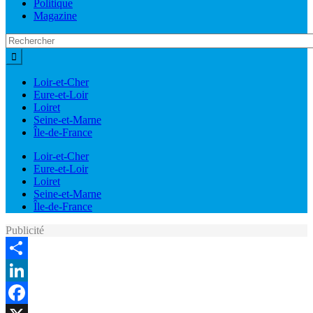
Politique
Magazine
Loir-et-Cher
Eure-et-Loir
Loiret
Seine-et-Marne
Île-de-France
Loir-et-Cher
Eure-et-Loir
Loiret
Seine-et-Marne
Île-de-France
Publicité
Share
LinkedIn