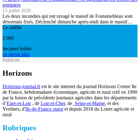
pompiers
15 juillet 2026
Les deux incendies qui ont ravagé le massif de Fontainebleau sont
désormais fixés. Déclenché dimanche après-midi dans le massif…
Le chiffre
2 000
hectares brûlés
en savoir plus
Publicité
Horizons
Horizons-journal.fr
est le site internet du journal Horizons Centre Ile
de France, hebdomadaire économique, agricole et rural créé en 1990
par la fusion de précédents journaux agricoles dans les départements
d’
Eure-et-Loir
, de
Loir-et-Cher
, de
Seine-et-Marne
, et des
Yvelines, d'
Ile-de-France ouest
et depuis 2018 du Loiret agricole et
rural
Rubriques