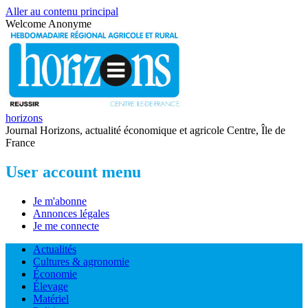
Aller au contenu principal
Welcome
Anonyme
horizons
Journal Horizons, actualité économique et agricole Centre, Île de
France
User account menu
Je m'abonne
Annonces légales
Je me connecte
Actualités
Cultures & agronomie
Économie
Élevage
Matériel