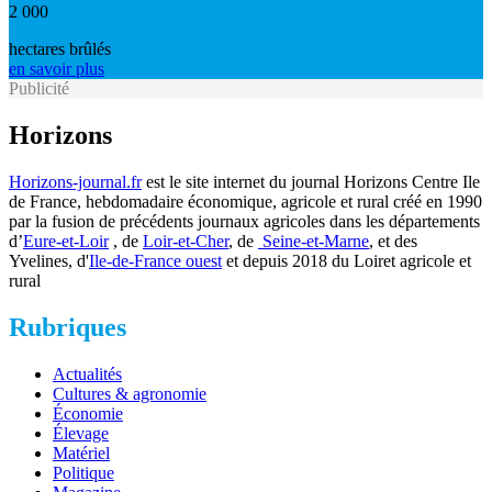
2 000
hectares brûlés
en savoir plus
Publicité
Horizons
Horizons-journal.fr
est le site internet du journal Horizons Centre Ile
de France, hebdomadaire économique, agricole et rural créé en 1990
par la fusion de précédents journaux agricoles dans les départements
d’
Eure-et-Loir
, de
Loir-et-Cher
, de
Seine-et-Marne
, et des
Yvelines, d'
Ile-de-France ouest
et depuis 2018 du Loiret agricole et
rural
Rubriques
Actualités
Cultures & agronomie
Économie
Élevage
Matériel
Politique