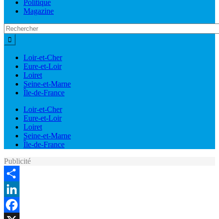
Politique
Magazine
Loir-et-Cher
Eure-et-Loir
Loiret
Seine-et-Marne
Île-de-France
Loir-et-Cher
Eure-et-Loir
Loiret
Seine-et-Marne
Île-de-France
Publicité
Share
LinkedIn