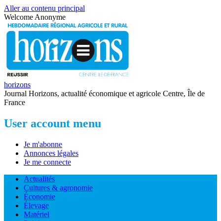
Aller au contenu principal
Welcome
Anonyme
horizons
Journal Horizons, actualité économique et agricole Centre, Île de
France
User account menu
Je m'abonne
Annonces légales
Je me connecte
Actualités
Cultures & agronomie
Économie
Élevage
Matériel