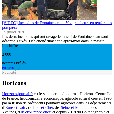
[VIDÉO] Incendies de Fontainebleau : 50 agriculteurs en renfort des
pompiers
15 juillet 2026
Les deux incendies qui ont ravagé le massif de Fontainebleau sont
désormais fixés. Déclenché dimanche après-midi dans le massif…
Le chiffre
2 000
hectares brûlés
en savoir plus
Publicité
Horizons
Horizons-journal.fr
est le site internet du journal Horizons Centre Ile
de France, hebdomadaire économique, agricole et rural créé en 1990
par la fusion de précédents journaux agricoles dans les départements
d’
Eure-et-Loir
, de
Loir-et-Cher
, de
Seine-et-Marne
, et des
Yvelines, d'
Ile-de-France ouest
et depuis 2018 du Loiret agricole et