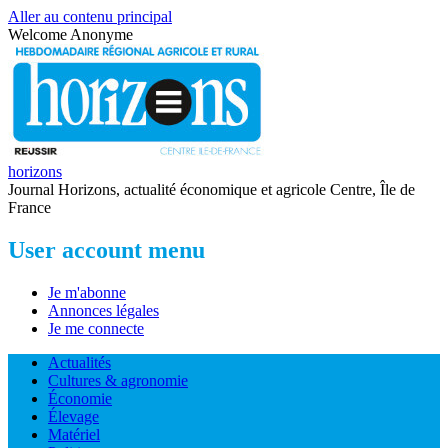
Aller au contenu principal
Welcome
Anonyme
horizons
Journal Horizons, actualité économique et agricole Centre, Île de
France
User account menu
Je m'abonne
Annonces légales
Je me connecte
Actualités
Cultures & agronomie
Économie
Élevage
Matériel