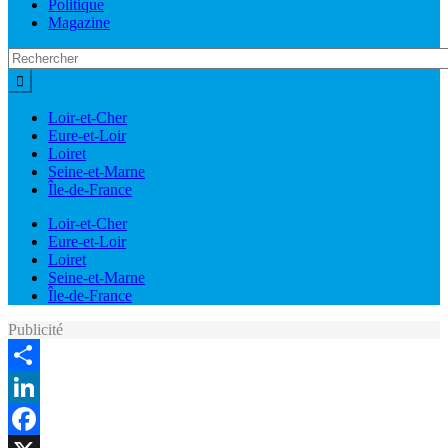
Politique
Magazine
Loir-et-Cher
Eure-et-Loir
Loiret
Seine-et-Marne
Île-de-France
Loir-et-Cher
Eure-et-Loir
Loiret
Seine-et-Marne
Île-de-France
Publicité
Share
LinkedIn