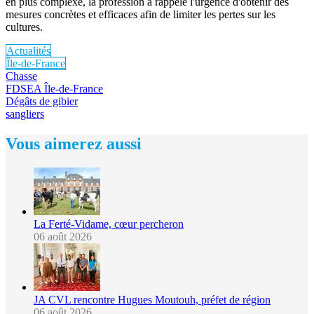
en plus complexe, la profession a rappelé l'urgence d'obtenir des
mesures concrètes et efficaces afin de limiter les pertes sur les
cultures.
Actualités
Île-de-France
Chasse
FDSEA Île-de-France
Dégâts de gibier
sangliers
Vous aimerez aussi
La Ferté-Vidame, cœur percheron
06 août 2026
JA CVL rencontre Hugues Moutouh, préfet de région
06 août 2026