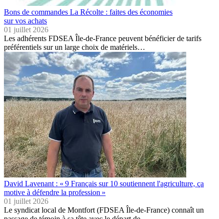
Bons de commandes La Récolte : faites des économies
sur vos achats
01 juillet 2026
Les adhérents FDSEA Île-de-France peuvent bénéficier de tarifs
préférentiels sur un large choix de matériels…
David Lavenant : « 9 Français sur 10 soutiennent l'agriculture, ça
motive à défendre la profession »
01 juillet 2026
Le syndicat local de Montfort (FDSEA Île-de-France) connaît un
passage de témoin à sa tête avec le départ de…