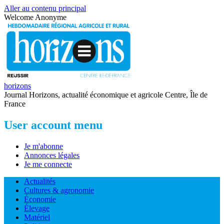
Aller au contenu principal
Welcome
Anonyme
horizons
Journal Horizons, actualité économique et agricole Centre, Île de
France
User account menu
Je m'abonne
Annonces légales
Je me connecte
Actualités
Cultures & agronomie
Économie
Élevage
Matériel