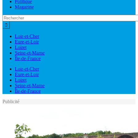
Politique
Magazine
Loir-et-Cher
Eure-et-Loir
Loiret
Seine-et-Marne
Île-de-France
Loir-et-Cher
Eure-et-Loir
Loiret
Seine-et-Marne
Île-de-France
Publicité