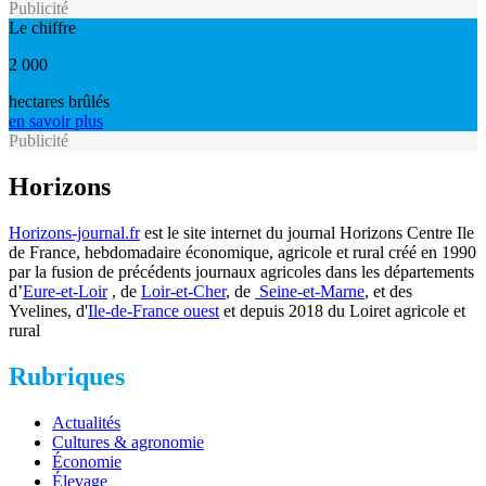
Publicité
Le chiffre
2 000
hectares brûlés
en savoir plus
Publicité
Horizons
Horizons-journal.fr
est le site internet du journal Horizons Centre Ile
de France, hebdomadaire économique, agricole et rural créé en 1990
par la fusion de précédents journaux agricoles dans les départements
d’
Eure-et-Loir
, de
Loir-et-Cher
, de
Seine-et-Marne
, et des
Yvelines, d'
Ile-de-France ouest
et depuis 2018 du Loiret agricole et
rural
Rubriques
Actualités
Cultures & agronomie
Économie
Élevage