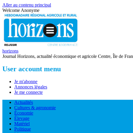
Aller au contenu principal
Welcome
Anonyme
horizons
Journal Horizons, actualité économique et agricole Centre, Île de Fra
User account menu
Je m'abonne
Annonces légales
Je me connecte
Actualités
Cultures & agronomie
Économie
Élevage
Matériel
Politique