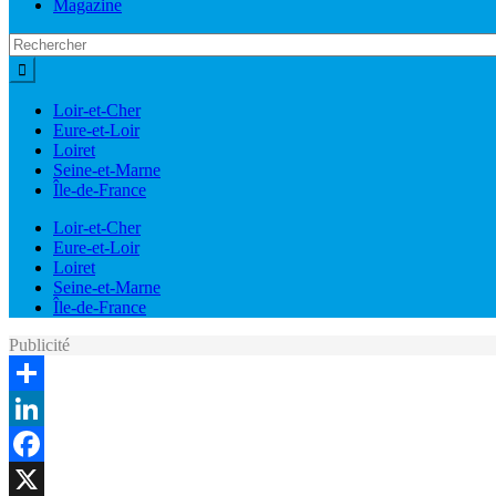
Magazine
Loir-et-Cher
Eure-et-Loir
Loiret
Seine-et-Marne
Île-de-France
Loir-et-Cher
Eure-et-Loir
Loiret
Seine-et-Marne
Île-de-France
Publicité
Share
LinkedIn
Facebook