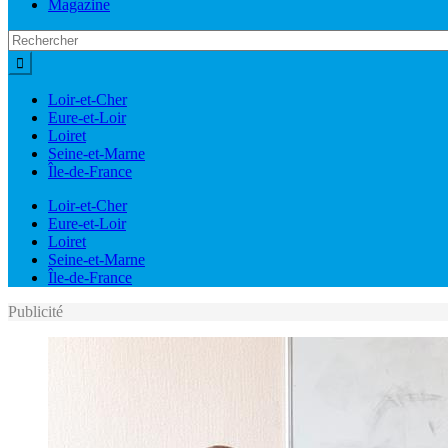
Magazine
Loir-et-Cher
Eure-et-Loir
Loiret
Seine-et-Marne
Île-de-France
Loir-et-Cher
Eure-et-Loir
Loiret
Seine-et-Marne
Île-de-France
Publicité