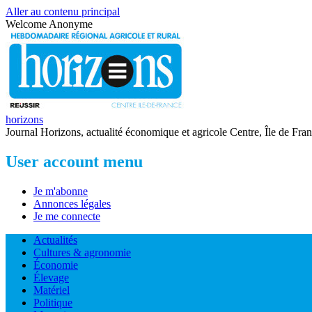
Aller au contenu principal
Welcome
Anonyme
horizons
Journal Horizons, actualité économique et agricole Centre, Île de Fra
User account menu
Je m'abonne
Annonces légales
Je me connecte
Actualités
Cultures & agronomie
Économie
Élevage
Matériel
Politique