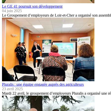
Le GE 41 poursuit son développement
04 juin 2025
Le Groupement d’employeurs de Loir-et-Cher a organisé son assemblé
Pluralis : une équipe engagée auprès des agriculteurs
23 avril 2025
Mardi 22 avril, le groupement d’employeurs Pluralis a organisé une r