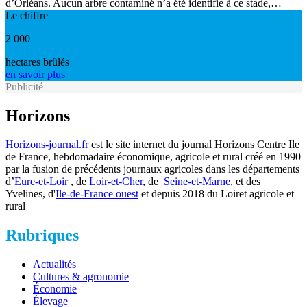
d’Orléans. Aucun arbre contaminé n’a été identifié à ce stade,…
Le chiffre
2 000
hectares brûlés
en savoir plus
Publicité
Horizons
Horizons-journal.fr
est le site internet du journal Horizons Centre Ile
de France, hebdomadaire économique, agricole et rural créé en 1990
par la fusion de précédents journaux agricoles dans les départements
d’
Eure-et-Loir
, de
Loir-et-Cher
, de
Seine-et-Marne
, et des
Yvelines, d'
Ile-de-France ouest
et depuis 2018 du Loiret agricole et
rural
Rubriques
Actualités
Cultures & agronomie
Économie
Élevage