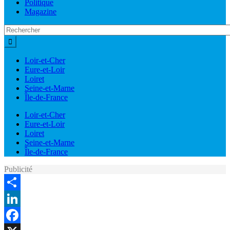
Politique
Magazine
Loir-et-Cher
Eure-et-Loir
Loiret
Seine-et-Marne
Île-de-France
Loir-et-Cher
Eure-et-Loir
Loiret
Seine-et-Marne
Île-de-France
Publicité
Share
LinkedIn