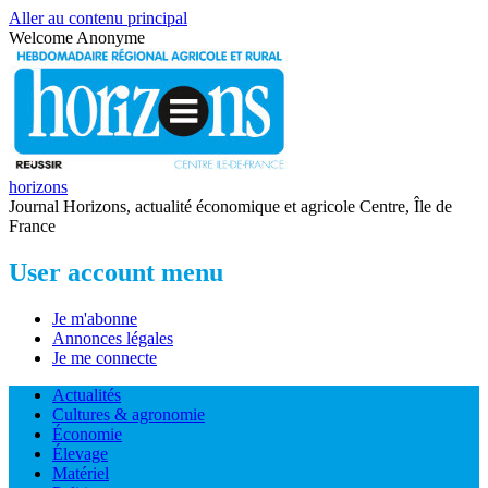
Aller au contenu principal
Welcome
Anonyme
horizons
Journal Horizons, actualité économique et agricole Centre, Île de
France
User account menu
Je m'abonne
Annonces légales
Je me connecte
Actualités
Cultures & agronomie
Économie
Élevage
Matériel