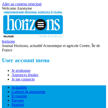
Aller au contenu principal
Welcome
Anonyme
horizons
Journal Horizons, actualité économique et agricole Centre, Île de
France
User account menu
Je m'abonne
Annonces légales
Je me connecte
Actualités
Cultures & agronomie
Économie
Élevage
Matériel