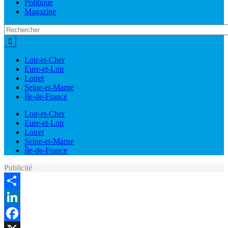
Politique
Magazine
Loir-et-Cher
Eure-et-Loir
Loiret
Seine-et-Marne
Île-de-France
Loir-et-Cher
Eure-et-Loir
Loiret
Seine-et-Marne
Île-de-France
Publicité
Share
LinkedIn