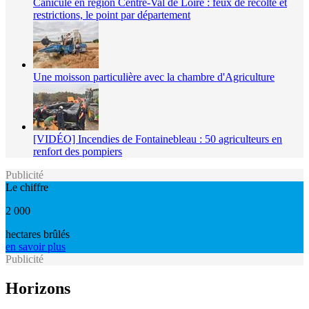
Canicule en région Centre-Val de Loire : feux de récolte et
restrictions, le point par département
Une moisson particulière avec la chambre d'Agriculture
[VIDÉO] Incendies de Fontainebleau : 50 agriculteurs en
renfort des pompiers
Publicité
Le chiffre
2 000
hectares brûlés
en savoir plus
Publicité
Horizons