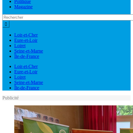
Politique
Magazine
Loir-et-Cher
Eure-et-Loir
Loiret
Seine-et-Marne
Île-de-France
Loir-et-Cher
Eure-et-Loir
Loiret
Seine-et-Marne
Île-de-France
Publicité