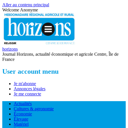
Aller au contenu principal
Welcome
Anonyme
horizons
Journal Horizons, actualité économique et agricole Centre, Île de
France
User account menu
Je m'abonne
Annonces légales
Je me connecte
Actualités
Cultures & agronomie
Économie
Élevage
Matériel