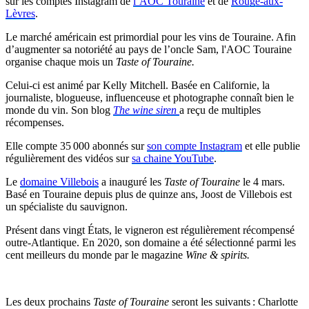
sur les comptes Instagram de
l’AOC Touraine
et de
Rouge-aux-
Lèvres
.
Le marché américain est primordial pour les vins de Touraine. Afin
d’augmenter sa notoriété au pays de l’oncle Sam, l'AOC Touraine
organise chaque mois un
Taste of Touraine.
Celui-ci est animé par Kelly Mitchell. Basée en Californie, la
journaliste, blogueuse, influenceuse et photographe connaît bien le
monde du vin. Son blog
The wine siren
a reçu de multiples
récompenses.
Elle compte 35 000 abonnés sur
son compte Instagram
et elle publie
régulièrement des vidéos sur
sa chaine YouTube
.
Le
domaine Villebois
a inauguré les
Taste of Touraine
le 4 mars.
Basé en Touraine depuis plus de quinze ans, Joost de Villebois est
un spécialiste du sauvignon.
Présent dans vingt États, le vigneron est régulièrement récompensé
outre-Atlantique. En 2020, son domaine a été sélectionné parmi les
cent meilleurs du monde par le magazine
Wine & spirits.
Les deux prochains
Taste of Touraine
seront les suivants : Charlotte