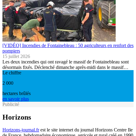
[VIDÉO] Incendies de Fontainebleau : 50 agriculteurs en renfort des
pompiers
15 juillet 2026
Les deux incendies qui ont ravagé le massif de Fontainebleau sont
désormais fixés. Déclenché dimanche après-midi dans le massif…
Le chiffre
2 000
hectares brûlés
en savoir plus
Publicité
Horizons
Horizons-journal.fr
est le site internet du journal Horizons Centre Ile
de France, hebdomadaire économique, agricole et rural créé en 1990