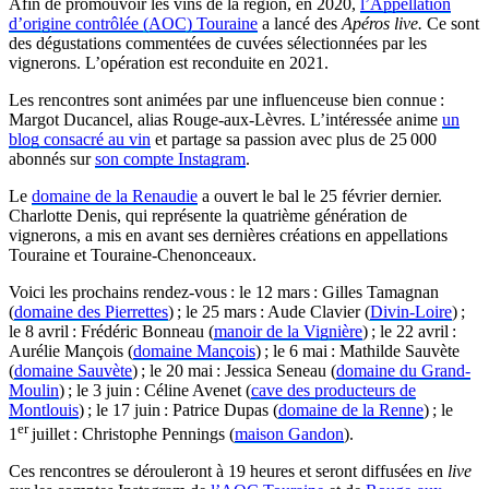
Afin de promouvoir les vins de la région, en 2020,
l’Appellation
d’origine contrôlée (AOC) Touraine
a lancé des
Apéros live.
Ce sont
des dégustations commentées de cuvées sélectionnées par les
vignerons. L’opération est reconduite en 2021.
Les rencontres sont animées par une influenceuse bien connue :
Margot Ducancel, alias Rouge-aux-Lèvres. L’intéressée anime
un
blog consacré au vin
et partage sa passion avec plus de 25 000
abonnés sur
son compte Instagram
.
Le
domaine de la Renaudie
a ouvert le bal le 25 février dernier.
Charlotte Denis, qui représente la quatrième génération de
vignerons, a mis en avant ses dernières créations en appellations
Touraine et Touraine-Chenonceaux.
Voici les prochains rendez-vous : le 12 mars : Gilles Tamagnan
(
domaine des Pierrettes
) ; le 25 mars : Aude Clavier (
Divin-Loire
) ;
le 8 avril : Frédéric Bonneau (
manoir de la Vignière
) ; le 22 avril :
Aurélie Mançois (
domaine Mançois
) ; le 6 mai : Mathilde Sauvète
(
domaine Sauvète
) ; le 20 mai : Jessica Seneau (
domaine du Grand-
Moulin
) ; le 3 juin : Céline Avenet (
cave des producteurs de
Montlouis
) ; le 17 juin : Patrice Dupas (
domaine de la Renne
) ; le
er
1
juillet : Christophe Pennings (
maison Gandon
).
Ces rencontres se dérouleront à 19 heures et seront diffusées en
live