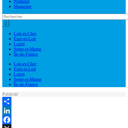
Politique
Magazine
Loir-et-Cher
Eure-et-Loir
Loiret
Seine-et-Marne
Île-de-France
Loir-et-Cher
Eure-et-Loir
Loiret
Seine-et-Marne
Île-de-France
Publicité
Share
LinkedIn