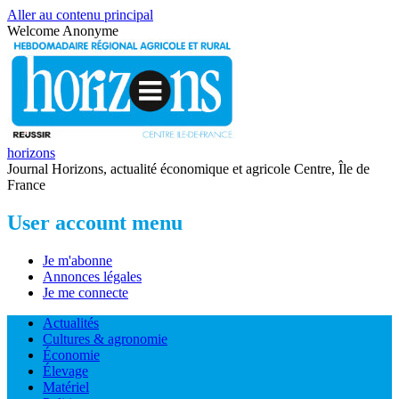
Aller au contenu principal
Welcome
Anonyme
horizons
Journal Horizons, actualité économique et agricole Centre, Île de
France
User account menu
Je m'abonne
Annonces légales
Je me connecte
Actualités
Cultures & agronomie
Économie
Élevage
Matériel