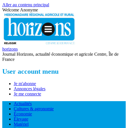
Aller au contenu principal
Welcome
Anonyme
horizons
Journal Horizons, actualité économique et agricole Centre, Île de
France
User account menu
Je m'abonne
Annonces légales
Je me connecte
Actualités
Cultures & agronomie
Économie
Élevage
Matériel