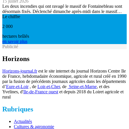
15 juillet 2026
Les deux incendies qui ont ravagé le massif de Fontainebleau sont
désormais fixés. Déclenché dimanche après-midi dans le massif…
Le chiffre
2 000
hectares brûlés
en savoir plus
Publicité
Horizons
Horizons-journal.fr
est le site internet du journal Horizons Centre Ile
de France, hebdomadaire économique, agricole et rural créé en 1990
par la fusion de précédents journaux agricoles dans les départements
d’
Eure-et-Loir
, de
Loir-et-Cher
, de
Seine-et-Marne
, et des
Yvelines, d'
Ile-de-France ouest
et depuis 2018 du Loiret agricole et
rural
Rubriques
Actualités
Cultures & agronomie