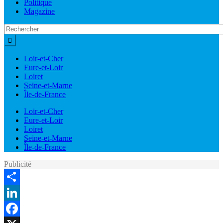
Politique
Magazine
Loir-et-Cher
Eure-et-Loir
Loiret
Seine-et-Marne
Île-de-France
Loir-et-Cher
Eure-et-Loir
Loiret
Seine-et-Marne
Île-de-France
Publicité
Share
LinkedIn