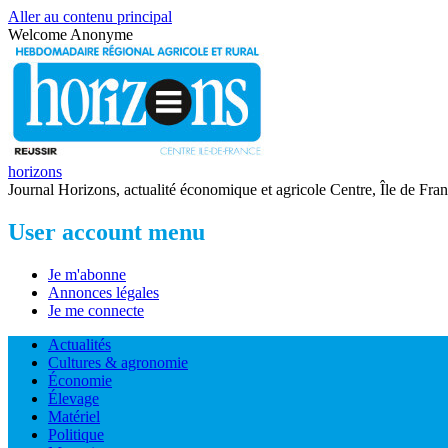
Aller au contenu principal
Welcome
Anonyme
horizons
Journal Horizons, actualité économique et agricole Centre, Île de Fra
User account menu
Je m'abonne
Annonces légales
Je me connecte
Actualités
Cultures & agronomie
Économie
Élevage
Matériel
Politique