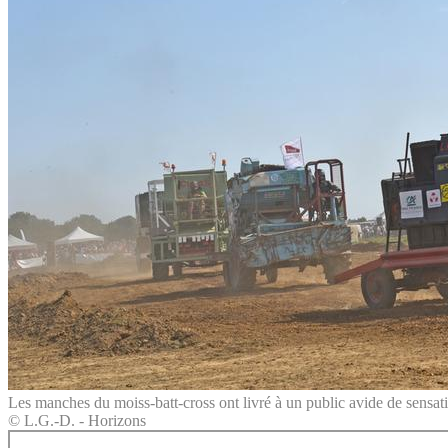
Les manches du moiss-batt-cross ont livré à un public avide de sensat
© L.G.-D. - Horizons