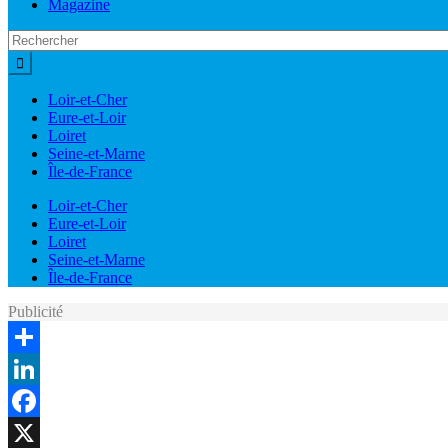
Magazine
Loir-et-Cher
Eure-et-Loir
Loiret
Seine-et-Marne
Île-de-France
Loir-et-Cher
Eure-et-Loir
Loiret
Seine-et-Marne
Île-de-France
Publicité
Share
LinkedIn
Facebook