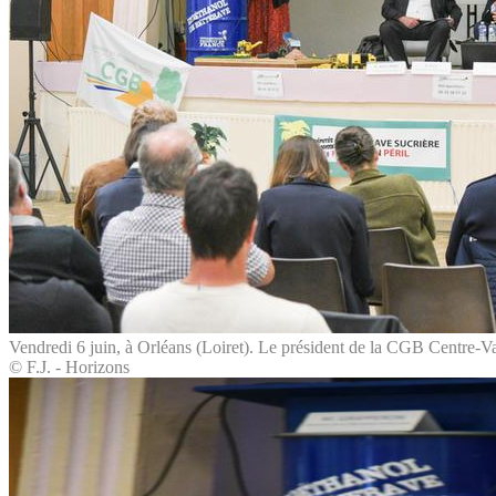
Vendredi 6 juin, à Orléans (Loiret). Le président de la CGB Centre-Va
© F.J. - Horizons