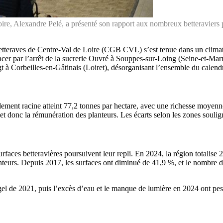
ire, Alexandre Pelé, a présenté son rapport aux nombreux betteraviers 
etteraves de Centre-Val de Loire (CGB CVL) s’est tenue dans un climat
cer par l’arrêt de la sucrerie Ouvré à Souppes-sur-Loing (Seine-et-Marn
gt à Corbeilles-en-Gâtinais (Loiret), désorganisant l’ensemble du calendr
ndement racine atteint 77,2 tonnes par hectare, avec une richesse moyen
 et donc la rémunération des planteurs. Les écarts selon les zones soulig
rfaces betteravières poursuivent leur repli. En 2024, la région totalise 
anteurs. Depuis 2017, les surfaces ont diminué de 41,9 %, et le nombre 
el de 2021, puis l’excès d’eau et le manque de lumière en 2024 ont pesé