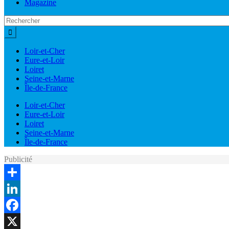
Magazine
Loir-et-Cher
Eure-et-Loir
Loiret
Seine-et-Marne
Île-de-France
Loir-et-Cher
Eure-et-Loir
Loiret
Seine-et-Marne
Île-de-France
Publicité
Share
LinkedIn
Facebook