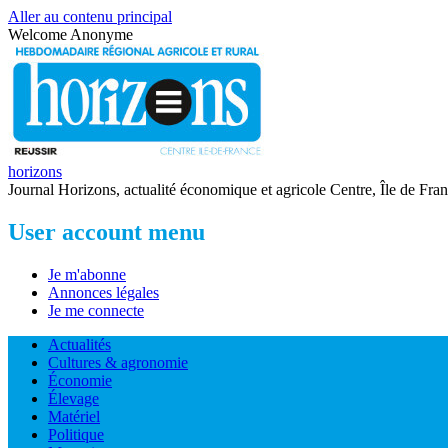
Aller au contenu principal
Welcome
Anonyme
horizons
Journal Horizons, actualité économique et agricole Centre, Île de Fra
User account menu
Je m'abonne
Annonces légales
Je me connecte
Actualités
Cultures & agronomie
Économie
Élevage
Matériel
Politique