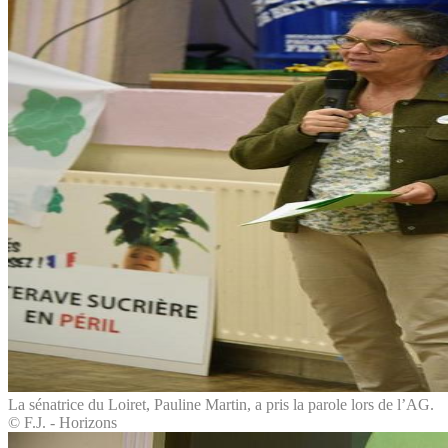
La sénatrice du Loiret, Pauline Martin, a pris la parole lors de l’AG.
© F.J. - Horizons