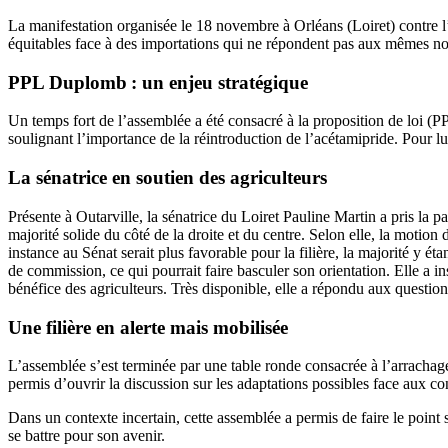
La manifestation organisée le 18 novembre à Orléans (Loiret) contre l
équitables face à des importations qui ne répondent pas aux mêmes n
PPL Duplomb : un enjeu stratégique
Un temps fort de l’assemblée a été consacré à la proposition de loi (P
soulignant l’importance de la réintroduction de l’acétamipride. Pour lui,
La sénatrice en soutien des agriculteurs
Présente à Outarville, la sénatrice du Loiret Pauline Martin a pris la p
majorité solide du côté de la droite et du centre. Selon elle, la motion
instance au Sénat serait plus favorable pour la filière, la majorité y é
de commission, ce qui pourrait faire basculer son orientation. Elle a ins
bénéfice des agriculteurs. Très disponible, elle a répondu aux questions
Une filière en alerte mais mobilisée
L’assemblée s’est terminée par une table ronde consacrée à l’arrachage
permis d’ouvrir la discussion sur les adaptations possibles face aux co
Dans un contexte incertain, cette assemblée a permis de faire le point s
se battre pour son avenir.