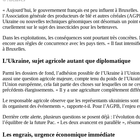
« Aujourd’hui, le gouvernement français est peu influent à Bruxelles. »
l’Association générale des producteurs de blé et autres céréales (AGPB
Ukraine ou nouvelles techniques génomiques ont désormais un point com
cruellement sur le sujet des insecticides pour les betteraves.
Dans les exploitations, les conséquences sont pourtant très concrètes.
encore aux règles de concurrence avec les pays tiers. « Il faut intensif
à Bruxelles.
L’Ukraine, sujet agricole autant que diplomatique
Parmi les dossiers de fond, l’adhésion possible de l’Ukraine à l’Union 
aussi une question agricole majeure, compte tenu du poids de l’Ukrain
l'Union européenne, cela fait partie des choses sur lesquelles on ne ces
précédents élargissements. « Il y a une agriculture complètement différe
Le responsable agricole observe que les représentants ukrainiens sont 
ils organisent des événements », rapporte-t-il. Pour l’AGPB, l’enjeu est
Derrière cette alerte, plusieurs questions se posent déjà : l’évolutio
l’équilibre de la future Pac. « Les deux avancent en parallèle », résume
Les engrais, urgence économique immédiate