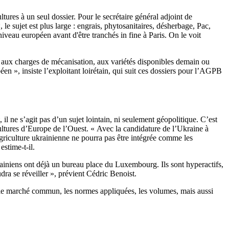
ures à un seul dossier. Pour le secrétaire général adjoint de
 sujet est plus large : engrais, phytosanitaires, désherbage, Pac,
eau européen avant d'être tranchés in fine à Paris. On le voit
e, aux charges de mécanisation, aux variétés disponibles demain ou
éen », insiste l’exploitant loirétain, qui suit ces dossiers pour l’AGPB
il ne s’agit pas d’un sujet lointain, ni seulement géopolitique. C’est
ultures d’Europe de l’Ouest. « Avec la candidature de l’Ukraine à
l’agriculture ukrainienne ne pourra pas être intégrée comme les
estime-t-il.
rainiens ont déjà un bureau place du Luxembourg. Ils sont hyper­actifs,
udra se réveiller », prévient Cédric Benoist.
ns le marché commun, les normes appliquées, les volumes, mais aussi