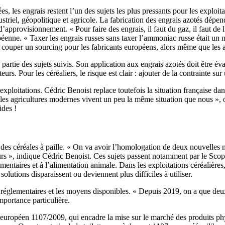
, les engrais restent l’un des sujets les plus pressants pour les exploita
striel, géopolitique et agricole. La fabrication des engrais azotés dépen
d’approvisionnement. « Pour faire des engrais, il faut du gaz, il faut d
ropéenne. « Taxer les engrais russes sans taxer l’ammoniac russe était 
pas couper un sourcing pour les fabricants européens, alors même que les 
ie des sujets suivis. Son application aux engrais azotés doit être évalu
eurs. Pour les céréaliers, le risque est clair : ajouter de la contrainte s
exploitations. Cédric Benoist replace toutefois la situation française 
les agricultures modernes vivent un peu la même situation que nous », obs
ides !
e des céréales à paille. « On va avoir l’homologation de deux nouvelles m
 cours », indique Cédric Benoist. Ces sujets passent notamment par le Sc
mentaires et à l’alimentation animale. Dans les exploitations céréalières,
 solutions disparaissent ou deviennent plus difficiles à utiliser.
ons réglementaires et les moyens disponibles. « Depuis 2019, on a que d
mportance particulière.
t européen 1107/2009, qui encadre la mise sur le marché des produits p