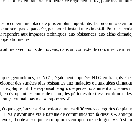
. « On est en train de le toiletter, ce règlement 1107, pour rééquilibrer
tives occupent une place de plus en plus importante. Le biocontrôle en fa
 ne sera pas la panacée, pas pour l’instant », estime-t-il. Pour les céréal
ir répondre aux impasses techniques, aux résistances, aux aléas climati
t opérationnelles.
: produire avec moins de moyens, dans un contexte de concurrence intern
niques génomiques, les NGT, également appelées NTG en français. Ces t
lopper des variétés plus résistantes aux maladies ou aux aléas climati
 », explique-t-il. Le responsable agricole pense notamment aux zones in
-t-il, en évoquant les coups de chaud, les périodes de stress hydrique et 
 où ça cramait pas mal », rapporte-t-il.
é, étiquetage, brevets, distinction entre les différentes catégories de pla
 « Il va y avoir une vraie bataille de communication là-dessus », anticipe
revets, il note aussi que le compromis européen reste fragile. « C’est un 