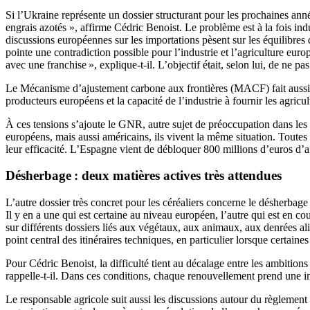
Si l’Ukraine représente un dossier structurant pour les prochaines années
engrais azotés », affirme Cédric Benoist. Le problème est à la fois indu
discussions européennes sur les importations pèsent sur les équilibres 
pointe une contradiction possible pour l’industrie et l’agriculture eu
avec une franchise », explique-t-il. L’objectif était, selon lui, de ne 
Le Mécanisme d’ajustement carbone aux frontières (MACF) fait aussi part
producteurs européens et la capacité de l’industrie à fournir les agricult
À ces tensions s’ajoute le GNR, autre sujet de préoccupation dans les 
européens, mais aussi américains, ils vivent la même situation. Toutes 
leur efficacité. L’Espagne vient de débloquer 800 millions d’euros d’a
Désherbage : deux matières actives très attendues
L’autre dossier très concret pour les céréaliers concerne le désherbag
Il y en a une qui est certaine au niveau européen, l’autre qui est en
sur différents dossiers liés aux végétaux, aux animaux, aux denrées ali
point central des itinéraires techniques, en particulier lorsque certaines
Pour Cédric Benoist, la difficulté tient au décalage entre les ambiti
rappelle-t-il. Dans ces conditions, chaque renouvellement prend une i
Le responsable agricole suit aussi les discussions autour du règlemen