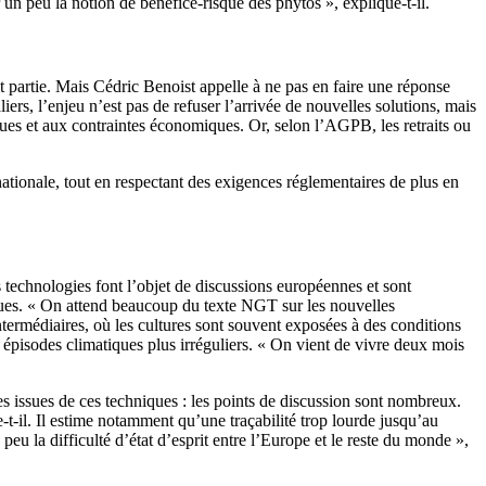
 un peu la notion de bénéfice-risque des phytos », explique-t-il.
it partie. Mais Cédric Benoist appelle à ne pas en faire une réponse
iers, l’enjeu n’est pas de refuser l’arrivée de nouvelles solutions, mais
ques et aux contraintes économiques. Or, selon l’AGPB, les retraits ou
ationale, tout en respectant des exigences réglementaires de plus en
echnologies font l’objet de discussions européennes et sont
ques. « On attend beaucoup du texte NGT sur les nouvelles
termédiaires, où les cultures sont souvent exposées à des conditions
les épisodes climatiques plus irréguliers. « On vient de vivre deux mois
ntes issues de ces techniques : les points de discussion sont nombreux.
-t-il. Il estime notamment qu’une traçabilité trop lourde jusqu’au
peu la difficulté d’état d’esprit entre l’Europe et le reste du monde »,