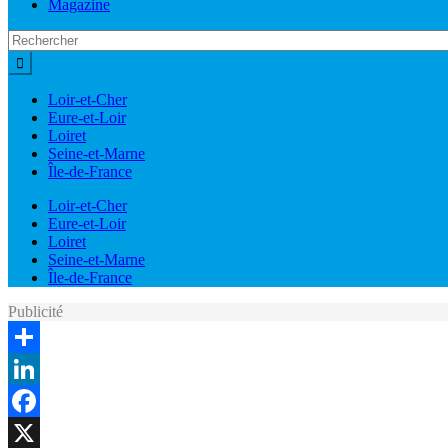
Magazine
Loir-et-Cher
Eure-et-Loir
Loiret
Seine-et-Marne
Île-de-France
Loir-et-Cher
Eure-et-Loir
Loiret
Seine-et-Marne
Île-de-France
Publicité
Share
LinkedIn
Facebook