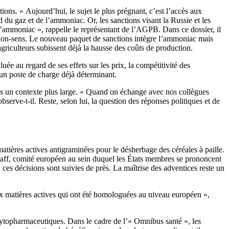
tions. « Aujourd’hui, le sujet le plus prégnant, c’est l’accès aux
d du gaz et de l’ammoniac. Or, les sanctions visant la Russie et les
e l’ammoniac », rappelle le représentant de l’AGPB. Dans ce dossier, il
un non-sens. Le nouveau paquet de sanctions intègre l’ammoniac mais
agriculteurs subissent déjà la hausse des coûts de production.
ée au regard de ses effets sur les prix, la compétitivité des
ur un poste de charge déjà déterminant.
dans un contexte plus large. « Quand on échange avec nos collègues
erve-t-il. Reste, selon lui, la question des réponses politiques et de
atières actives antigraminées pour le désherbage des céréales à paille.
opaff, comité européen au sein duquel les États membres se prononcent
 ces décisions sont suivies de près. La maîtrise des adventices reste un
eux matières actives qui ont été homologuées au niveau européen »,
hytopharmaceutiques. Dans le cadre de l’« Omnibus santé », les