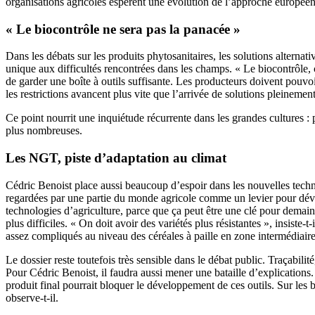
organisations agricoles espèrent une évolution de l’approche européenne
« Le biocontrôle ne sera pas la panacée »
Dans les débats sur les produits phytosanitaires, les solutions alterna
unique aux difficultés rencontrées dans les champs. « Le biocontrôle, ce
de garder une boîte à outils suffisante. Les producteurs doivent pouvo
les restrictions avancent plus vite que l’arrivée de solutions pleinemen
Ce point nourrit une inquiétude récurrente dans les grandes cultures 
plus nombreuses.
Les NGT, piste d’adaptation au climat
Cédric Benoist place aussi beaucoup d’espoir dans les nouvelles tech
regardées par une partie du monde agricole comme un levier pour déve
technologies d’agriculture, parce que ça peut être une clé pour demain
plus difficiles. « On doit avoir des variétés plus résistantes », insiste
assez compliqués au niveau des céréales à paille en zone intermédiaire,
Le dossier reste toutefois très sensible dans le débat public. Traçabilit
Pour Cédric Benoist, il faudra aussi mener une bataille d’explications.
produit final pourrait bloquer le développement de ces outils. Sur les b
observe-t-il.