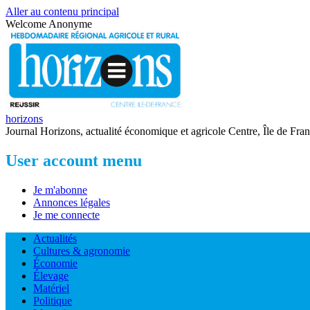
Aller au contenu principal
Welcome
Anonyme
horizons
Journal Horizons, actualité économique et agricole Centre, Île de Fra
User account menu
Je m'abonne
Annonces légales
Je me connecte
Actualités
Cultures & agronomie
Économie
Élevage
Matériel
Politique