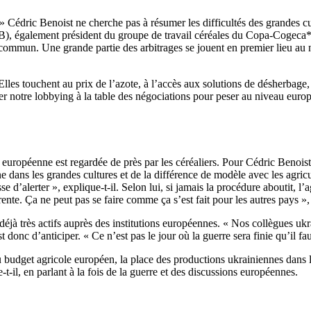
 Cédric Benoist ne cherche pas à résumer les difficultés des grandes cult
), également président du groupe de travail céréales du Copa-Cogeca*, le
mun. Une grande partie des arbitrages se jouent en premier lieu au niv
 Elles touchent au prix de l’azote, à l’accès aux solutions de désherbag
ier notre lobbying à la table des négociations pour peser au niveau europ
européenne est regardée de près par les céréaliers. Pour Cédric Benoist, 
e dans les grandes cultures et de la différence de modèle avec les agric
se d’alerter », explique-t-il. Selon lui, si jamais la procédure aboutit, 
nte. Ça ne peut pas se faire comme ça s’est fait pour les autres pays », 
déjà très actifs auprès des institutions européennes. « Nos collègues uk
 donc d’anticiper. « Ce n’est pas le jour où la guerre sera finie qu’il fa
n du budget agricole européen, la place des productions ukrainiennes da
-t-il, en parlant à la fois de la guerre et des discussions européennes.