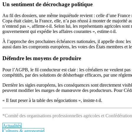
Un sentiment de décrochage politique
Au fil des dossiers, une même inquiétude revient : celle d’une France 
Copa était claire, la France, elle, n’a pas réussi à monter de majorité 
n’entend pas », affirme-t-il. Selon lui, les représentants agricoles son
gouvernement qui expédie les affaires courantes », estime-t-il.
À l’approche des prochaines échéances nationales, il appelle donc les r
aussi dans les compromis européens, les votes des États membres et le
Défendre les moyens de produire
Pour l’AGPB, le fil conducteur est clair : les céréaliers ne veulent pa
compétitifs, par des solutions de désherbage efficaces, par une régleme
Derrière les sigles européens, les conséquences sont directement visi
peuvent modifier les marges de manœuvre des producteurs. Pour Cédric
« Il faut peser à la table des négociations », insiste-t-il.
*Comité des organisations professionnelles agricoles et Confédération
Actualités
Cultures & agronomie