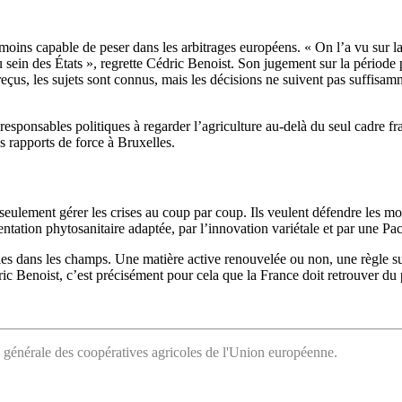
moins capable de peser dans les arbitrages européens. « On l’a vu sur l
au sein des États », regrette Cédric Benoist. Son jugement sur la période
t reçus, les sujets sont connus, mais les décisions ne suivent pas suffisam
esponsables politiques à regarder l’agriculture au-delà du seul cadre fra
s rapports de force à Bruxelles.
s seulement gérer les crises au coup par coup. Ils veulent défendre les 
ntation phytosanitaire adaptée, par l’innovation variétale et par une Pac
bles dans les champs. Une matière active renouvelée ou non, une règle s
 Benoist, c’est précisément pour cela que la France doit retrouver du 
 générale des coopératives agricoles de l'Union européenne.