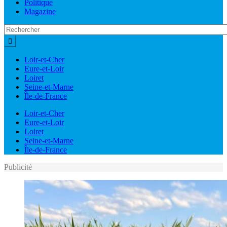
Politique
Magazine
Loir-et-Cher
Eure-et-Loir
Loiret
Seine-et-Marne
Île-de-France
Loir-et-Cher
Eure-et-Loir
Loiret
Seine-et-Marne
Île-de-France
Publicité