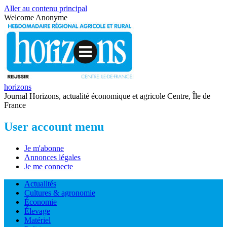
Aller au contenu principal
Welcome
Anonyme
horizons
Journal Horizons, actualité économique et agricole Centre, Île de
France
User account menu
Je m'abonne
Annonces légales
Je me connecte
Actualités
Cultures & agronomie
Économie
Élevage
Matériel