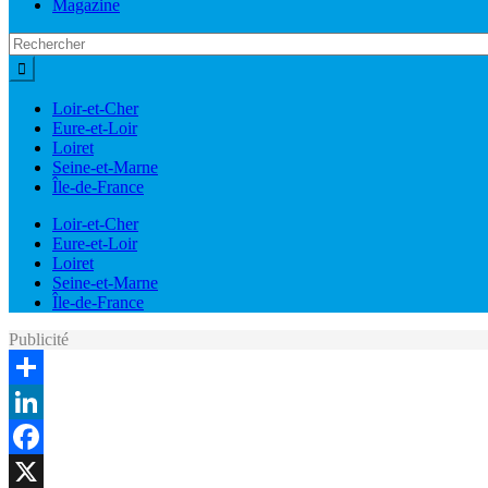
Magazine
Loir-et-Cher
Eure-et-Loir
Loiret
Seine-et-Marne
Île-de-France
Loir-et-Cher
Eure-et-Loir
Loiret
Seine-et-Marne
Île-de-France
Publicité
Share
LinkedIn
Facebook