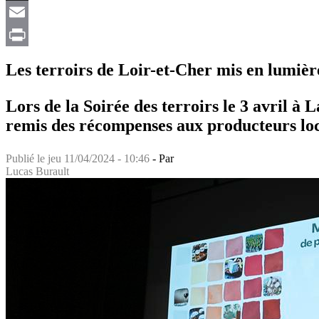
X
Email
Print
Les terroirs de Loir-et-Cher mis en lumièr
Lors de la Soirée des terroirs le 3 avril à
remis des récompenses aux producteurs loca
Publié le
jeu 11/04/2024 - 10:46
- Par
Lucas Burault