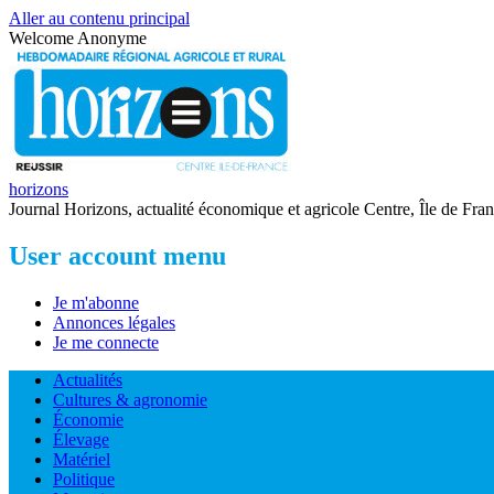
Aller au contenu principal
Welcome
Anonyme
horizons
Journal Horizons, actualité économique et agricole Centre, Île de Fra
User account menu
Je m'abonne
Annonces légales
Je me connecte
Actualités
Cultures & agronomie
Économie
Élevage
Matériel
Politique