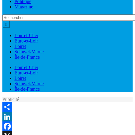
Politique
Magazine
Loir-et-Cher
Eure-et-Loir
Loiret
Seine-et-Marne
Île-de-France
Loir-et-Cher
Eure-et-Loir
Loiret
Seine-et-Marne
Île-de-France
Publicité
Share
LinkedIn