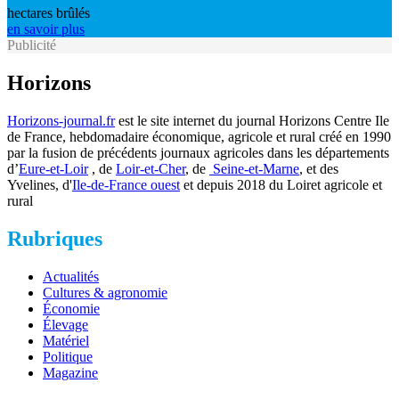
hectares brûlés
en savoir plus
Publicité
Horizons
Horizons-journal.fr
est le site internet du journal Horizons Centre Ile
de France, hebdomadaire économique, agricole et rural créé en 1990
par la fusion de précédents journaux agricoles dans les départements
d’
Eure-et-Loir
, de
Loir-et-Cher
, de
Seine-et-Marne
, et des
Yvelines, d'
Ile-de-France ouest
et depuis 2018 du Loiret agricole et
rural
Rubriques
Actualités
Cultures & agronomie
Économie
Élevage
Matériel
Politique
Magazine