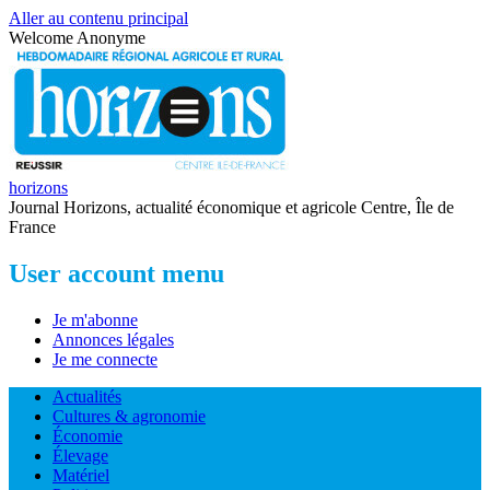
Aller au contenu principal
Welcome
Anonyme
horizons
Journal Horizons, actualité économique et agricole Centre, Île de
France
User account menu
Je m'abonne
Annonces légales
Je me connecte
Actualités
Cultures & agronomie
Économie
Élevage
Matériel