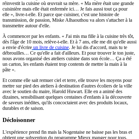
réinvestit la cuisine où œuvrait sa mère. « Ma mère était une grande
cuisinière mais elle était enfermée ici… Je fais aussi tout ça pour
elle », livre-t-elle. Et parce que cuisiner, c'est une histoire de
transmission, de passion, Miske Alhaouthou va alors s'attacher à la
transmettre autour d'elle.
À commencer par les enfants. « J'ai mis ma fille à la cuisine très tôt,
dès l'âge de 10 mois, relève-t-elle. Et à 7 ans, elle me dit qu'elle aussi
a envie d'écrire
un livre de cuisine
. Je lui dis d'accord, mais tu te
débrouilles… Ce qu'elle a fait d'ailleurs. Et pour trouver le ton juste,
nous avons organisé des ateliers cuisine dans son école… Ça a été
un carton, les enfants étaient trop contents de mettre la main à la
pâte ».
Et comme elle sait remuer ciel et terre, elle trouve les moyens pour
mettre sur pied des ateliers à ­destination d'autres écoliers de la ville
avec le soutien du maire, Harold Huwart. Elle en a animé des
dizaines, sensibilisant quelques centaines d'enfants à la découverte
de saveurs inédites, qu'ils concoctaient avec des produits locaux,
durables et de saison.
Décloisonner
L'expérience prend fin mais la Nogentaise ne baisse pas les bras et
obtient une subvention du programme Mieux manger pour tous,