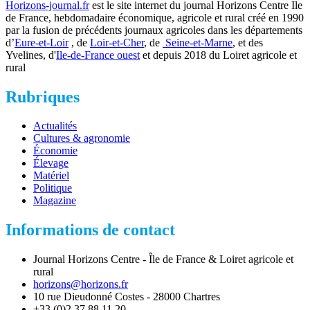
Horizons-journal.fr
est le site internet du journal Horizons Centre Ile
de France, hebdomadaire économique, agricole et rural créé en 1990
par la fusion de précédents journaux agricoles dans les départements
d’
Eure-et-Loir
, de
Loir-et-Cher
, de
Seine-et-Marne
, et des
Yvelines, d'
Ile-de-France ouest
et depuis 2018 du Loiret agricole et
rural
Rubriques
Actualités
Cultures & agronomie
Économie
Élevage
Matériel
Politique
Magazine
Informations de contact
Journal Horizons Centre - Île de France & Loiret agricole et
rural
horizons@horizons.fr
10 rue Dieudonné Costes - 28000 Chartres
+33 (0)2 37 88 11 20