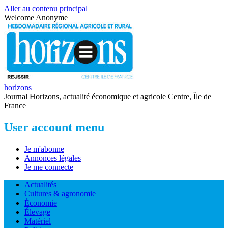
Aller au contenu principal
Welcome
Anonyme
horizons
Journal Horizons, actualité économique et agricole Centre, Île de
France
User account menu
Je m'abonne
Annonces légales
Je me connecte
Actualités
Cultures & agronomie
Économie
Élevage
Matériel