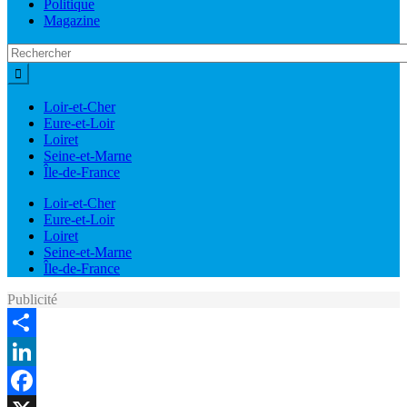
Politique
Magazine
Loir-et-Cher
Eure-et-Loir
Loiret
Seine-et-Marne
Île-de-France
Loir-et-Cher
Eure-et-Loir
Loiret
Seine-et-Marne
Île-de-France
Publicité
Share
LinkedIn