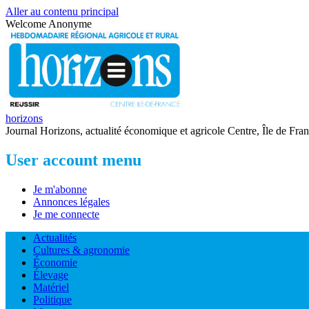
Aller au contenu principal
Welcome
Anonyme
horizons
Journal Horizons, actualité économique et agricole Centre, Île de Fra
User account menu
Je m'abonne
Annonces légales
Je me connecte
Actualités
Cultures & agronomie
Économie
Élevage
Matériel
Politique