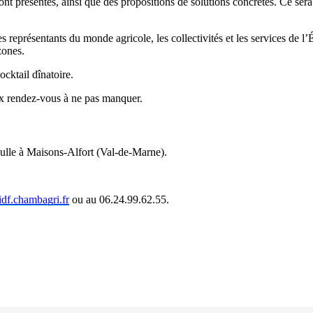
ont présentés, ainsi que des propositions de solutions concrètes. Ce sera
s représentants du monde agricole, les collectivités et les services de l’É
zones.
cktail dînatoire.
ux rendez-vous à ne pas manquer.
aulle à Maisons-Alfort (Val-de-Marne).
df.chambagri.fr
ou au 06.24.99.62.55.