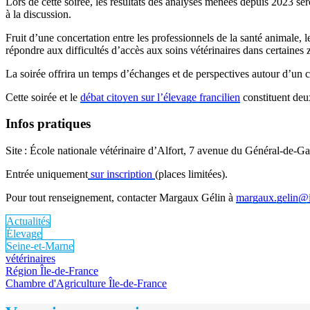
Lors de cette soirée, les résultats des analyses menées depuis 2023 ser
à la discussion.
Fruit d’une concertation entre les professionnels de la santé animale, le
répondre aux difficultés d’accès aux soins vétérinaires dans certaines 
La soirée offrira un temps d’échanges et de perspectives autour d’un co
Cette soirée et le
débat citoyen sur l’élevage francilien
constituent de
Infos pratiques
Site : École nationale vétérinaire d’Alfort, 7 avenue du Général-de-G
Entrée uniquement
sur inscription
(places limitées).
Pour tout renseignement, contacter Margaux Gélin à
margaux.gelin@i
Actualités
Élevage
Seine-et-Marne
vétérinaires
Région Île-de-France
Chambre d'Agriculture Île-de-France