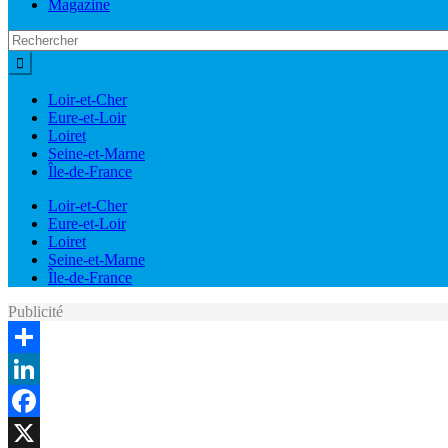
Magazine
Loir-et-Cher
Eure-et-Loir
Loiret
Seine-et-Marne
Île-de-France
Loir-et-Cher
Eure-et-Loir
Loiret
Seine-et-Marne
Île-de-France
Publicité
Share
LinkedIn
Facebook