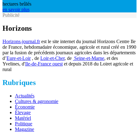
hectares brûlés
en savoir plus
Publicité
Horizons
Horizons-journal.fr
est le site internet du journal Horizons Centre Ile
de France, hebdomadaire économique, agricole et rural créé en 1990
par la fusion de précédents journaux agricoles dans les départements
d’
Eure-et-Loir
, de
Loir-et-Cher
, de
Seine-et-Marne
, et des
Yvelines, d'
Ile-de-France ouest
et depuis 2018 du Loiret agricole et
rural
Rubriques
Actualités
Cultures & agronomie
Économie
Élevage
Matériel
Politique
Magazine