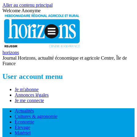
Aller au contenu principal
Welcome
Anonyme
horizons
Journal Horizons, actualité économique et agricole Centre, Île de
France
User account menu
Je m'abonne
Annonces légales
Je me connecte
Actualités
Cultures & agronomie
Économie
Élevage
Matériel