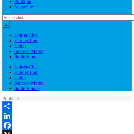
Politique
Magazine
Loir-et-Cher
Eure-et-Loir
Loiret
Seine-et-Marne
Île-de-France
Loir-et-Cher
Eure-et-Loir
Loiret
Seine-et-Marne
Île-de-France
Publicité
Share
LinkedIn