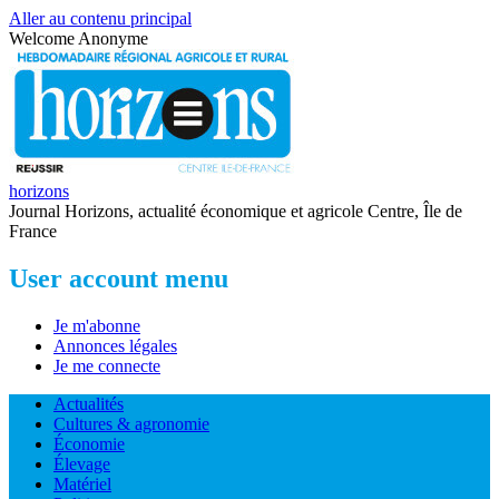
Aller au contenu principal
Welcome
Anonyme
horizons
Journal Horizons, actualité économique et agricole Centre, Île de
France
User account menu
Je m'abonne
Annonces légales
Je me connecte
Actualités
Cultures & agronomie
Économie
Élevage
Matériel