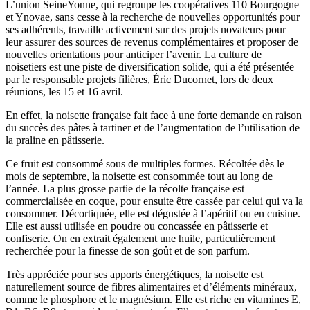
L’union SeineYonne, qui regroupe les coopératives 110 Bourgogne
et Ynovae, sans cesse à la recherche de nouvelles opportunités pour
ses adhérents, travaille activement sur des projets novateurs pour
leur assurer des sources de revenus complémentaires et proposer de
nouvelles orientations pour anticiper l’avenir. La culture de
noisetiers est une piste de diversification solide, qui a été présentée
par le responsable projets filières, Éric Ducornet, lors de deux
réunions, les 15 et 16 avril.
En effet, la noisette française fait face à une forte demande en raison
du succès des pâtes à tartiner et de l’augmentation de l’utilisation de
la praline en pâtisserie.
Ce fruit est consommé sous de multiples formes. Récoltée dès le
mois de septembre, la noisette est consommée tout au long de
l’année. La plus grosse partie de la récolte française est
commercialisée en coque, pour ensuite être cassée par celui qui va la
consommer. Décortiquée, elle est dégustée à l’apéritif ou en cuisine.
Elle est aussi utilisée en poudre ou concassée en pâtisserie et
confiserie. On en extrait également une huile, particulièrement
recherchée pour la finesse de son goût et de son parfum.
Très appréciée pour ses apports énergétiques, la noisette est
naturellement source de fibres alimentaires et d’éléments minéraux,
comme le phosphore et le magnésium. Elle est riche en vitamines E,