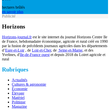
hectares brûlés
en savoir plus
Publicité
Horizons
Horizons-journal.fr
est le site internet du journal Horizons Centre Ile
de France, hebdomadaire économique, agricole et rural créé en 1990
par la fusion de précédents journaux agricoles dans les départements
d’
Eure-et-Loir
, de
Loir-et-Cher
, de
Seine-et-Marne
, et des
Yvelines, d'
Ile-de-France ouest
et depuis 2018 du Loiret agricole et
rural
Rubriques
Actualités
Cultures & agronomie
Économie
Élevage
Matériel
Politique
Magazine