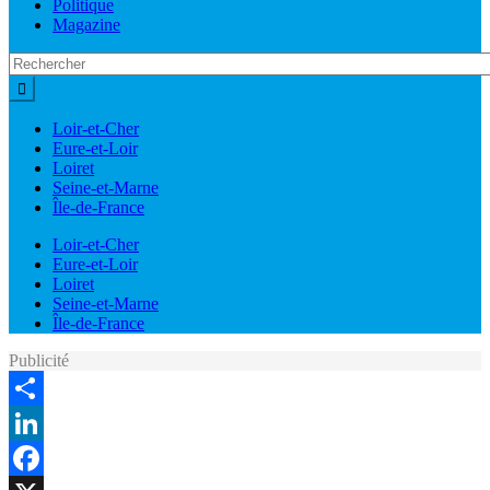
Politique
Magazine
Loir-et-Cher
Eure-et-Loir
Loiret
Seine-et-Marne
Île-de-France
Loir-et-Cher
Eure-et-Loir
Loiret
Seine-et-Marne
Île-de-France
Publicité
Share
LinkedIn