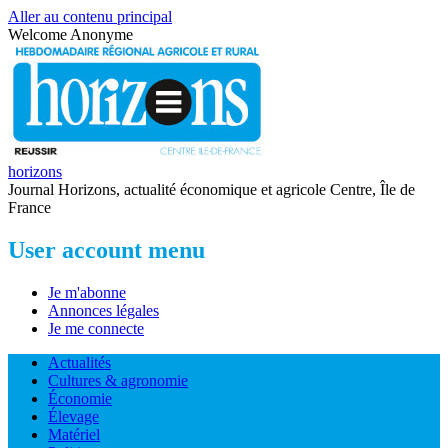
Aller au contenu principal
Welcome
Anonyme
horizons
Journal Horizons, actualité économique et agricole Centre, Île de
France
User account menu
Je m'abonne
Annonces légales
Je me connecte
Actualités
Cultures & agronomie
Économie
Élevage
Matériel