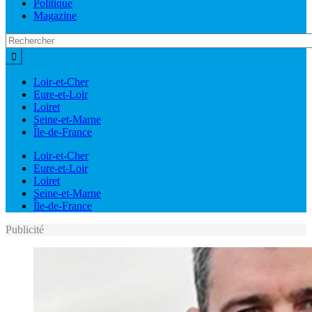
Politique
Magazine
Loir-et-Cher
Eure-et-Loir
Loiret
Seine-et-Marne
Île-de-France
Loir-et-Cher
Eure-et-Loir
Loiret
Seine-et-Marne
Île-de-France
Publicité