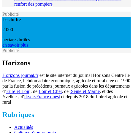
renfort des pompiers
Publicité
Le chiffre
2 000
hectares brûlés
en savoir plus
Publicité
Horizons
Horizons-journal.fr
est le site internet du journal Horizons Centre Ile
de France, hebdomadaire économique, agricole et rural créé en 1990
par la fusion de précédents journaux agricoles dans les départements
d’
Eure-et-Loir
, de
Loir-et-Cher
, de
Seine-et-Marne
, et des
Yvelines, d'
Ile-de-France ouest
et depuis 2018 du Loiret agricole et
rural
Rubriques
Actualités
Cultures & agronomie