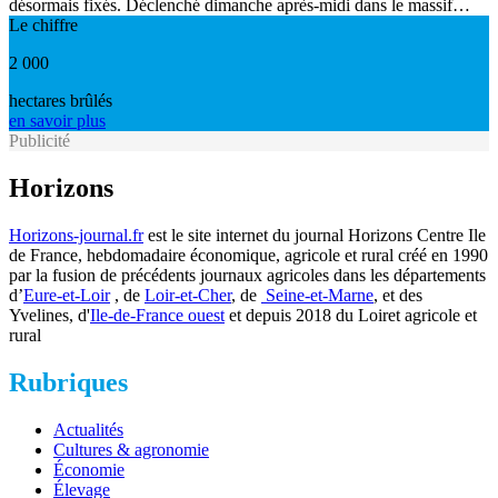
désormais fixés. Déclenché dimanche après-midi dans le massif…
Le chiffre
2 000
hectares brûlés
en savoir plus
Publicité
Horizons
Horizons-journal.fr
est le site internet du journal Horizons Centre Ile
de France, hebdomadaire économique, agricole et rural créé en 1990
par la fusion de précédents journaux agricoles dans les départements
d’
Eure-et-Loir
, de
Loir-et-Cher
, de
Seine-et-Marne
, et des
Yvelines, d'
Ile-de-France ouest
et depuis 2018 du Loiret agricole et
rural
Rubriques
Actualités
Cultures & agronomie
Économie
Élevage