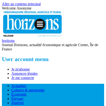
Aller au contenu principal
Welcome
Anonyme
horizons
Journal Horizons, actualité économique et agricole Centre, Île de
France
User account menu
Je m'abonne
Annonces légales
Je me connecte
Actualités
Cultures & agronomie
Économie
Élevage
Matériel