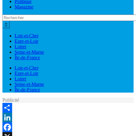
Politique
Magazine
Loir-et-Cher
Eure-et-Loir
Loiret
Seine-et-Marne
Île-de-France
Loir-et-Cher
Eure-et-Loir
Loiret
Seine-et-Marne
Île-de-France
Publicité
Share
LinkedIn