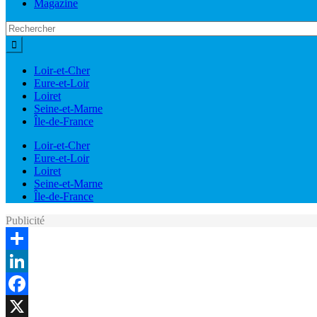
Magazine
Loir-et-Cher
Eure-et-Loir
Loiret
Seine-et-Marne
Île-de-France
Loir-et-Cher
Eure-et-Loir
Loiret
Seine-et-Marne
Île-de-France
Publicité
Share
LinkedIn
Facebook