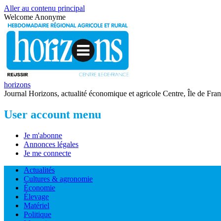
Aller au contenu principal
Welcome
Anonyme
horizons
Journal Horizons, actualité économique et agricole Centre, Île de Fra
User account menu
Je m'abonne
Annonces légales
Je me connecte
Actualités
Cultures & agronomie
Économie
Élevage
Matériel
Politique