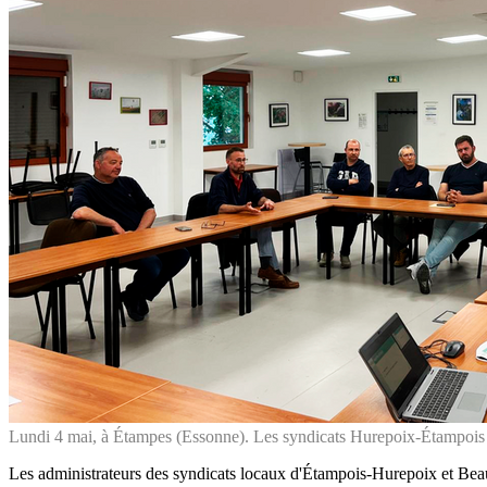
Lundi 4 mai, à Étampes (Essonne). Les syndicats Hurepoix-Étampois et
Les administrateurs des syndicats locaux d'Étampois-­Hurepoix et Beauc