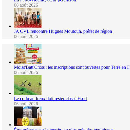
06 août 2026
JA CVL rencontre Hugues Moutouh, préfet de région
06 août 2026
Moiss'Batt'Cross : les inscriptions sont ouvertes pour Terre en 
06 août 2026
Le corbeau freux doit rester classé Esod
06 août 2026
Être présents sur le terrain, au plus près des exploitants