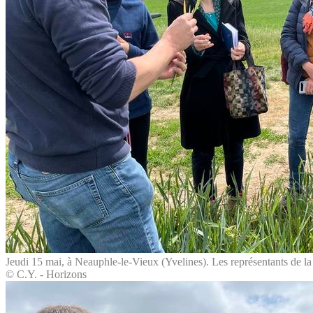
Jeudi 15 mai, à Neauphle-le-Vieux (Yvelines). Les représentants de la 
© C.Y. - Horizons