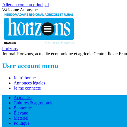
Aller au contenu principal
Welcome
Anonyme
horizons
Journal Horizons, actualité économique et agricole Centre, Île de Fra
User account menu
Je m'abonne
Annonces légales
Je me connecte
Actualités
Cultures & agronomie
Économie
Élevage
Matériel
Politique