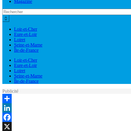
Magazine
Loir-et-Cher
Eure-et-Loir
Loiret
Seine-et-Marne
Île-de-France
Loir-et-Cher
Eure-et-Loir
Loiret
Seine-et-Marne
Île-de-France
Publicité
Share
LinkedIn
Facebook