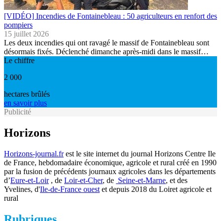
[VIDÉO] Incendies de Fontainebleau : 50 agriculteurs en renfort des
pompiers
15 juillet 2026
Les deux incendies qui ont ravagé le massif de Fontainebleau sont
désormais fixés. Déclenché dimanche après-midi dans le massif…
Le chiffre
2 000
hectares brûlés
en savoir plus
Publicité
Horizons
Horizons-journal.fr
est le site internet du journal Horizons Centre Ile
de France, hebdomadaire économique, agricole et rural créé en 1990
par la fusion de précédents journaux agricoles dans les départements
d’
Eure-et-Loir
, de
Loir-et-Cher
, de
Seine-et-Marne
, et des
Yvelines, d'
Ile-de-France ouest
et depuis 2018 du Loiret agricole et
rural
Rubriques