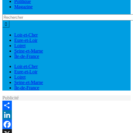
Politique
Magazine
Loir-et-Cher
Eure-et-Loir
Loiret
Seine-et-Marne
Île-de-France
Loir-et-Cher
Eure-et-Loir
Loiret
Seine-et-Marne
Île-de-France
Publicité
Share
LinkedIn