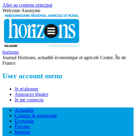
Aller au contenu principal
Welcome
Anonyme
horizons
Journal Horizons, actualité économique et agricole Centre, Île de
France
User account menu
Je m'abonne
Annonces légales
Je me connecte
Actualités
Cultures & agronomie
Économie
Élevage
Matériel