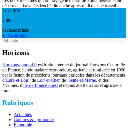
Les deux incendies qui ont ravagé le massif de Fontainebleau sont
désormais fixés. Déclenché dimanche après-midi dans le massif…
Le chiffre
2 000
hectares brûlés
en savoir plus
Publicité
Horizons
Horizons-journal.fr
est le site internet du journal Horizons Centre Ile
de France, hebdomadaire économique, agricole et rural créé en 1990
par la fusion de précédents journaux agricoles dans les départements
d’
Eure-et-Loir
, de
Loir-et-Cher
, de
Seine-et-Marne
, et des
Yvelines, d'
Ile-de-France ouest
et depuis 2018 du Loiret agricole et
rural
Rubriques
Actualités
Cultures & agronomie
Économie