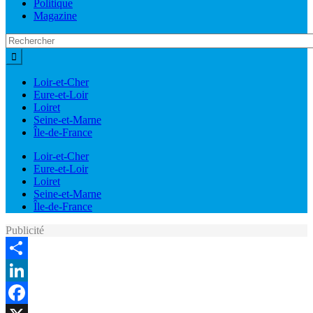
Politique
Magazine
Loir-et-Cher
Eure-et-Loir
Loiret
Seine-et-Marne
Île-de-France
Loir-et-Cher
Eure-et-Loir
Loiret
Seine-et-Marne
Île-de-France
Publicité
Share
LinkedIn