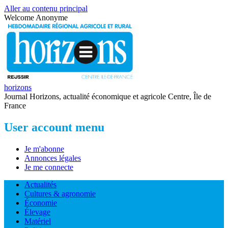
Aller au contenu principal
Welcome
Anonyme
horizons
Journal Horizons, actualité économique et agricole Centre, Île de
France
User account menu
Je m'abonne
Annonces légales
Je me connecte
Actualités
Cultures & agronomie
Économie
Élevage
Matériel