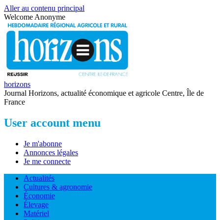
Aller au contenu principal
Welcome
Anonyme
horizons
Journal Horizons, actualité économique et agricole Centre, Île de
France
User account menu
Je m'abonne
Annonces légales
Je me connecte
Actualités
Cultures & agronomie
Économie
Élevage
Matériel