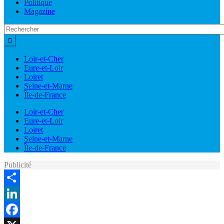
Politique
Magazine
Loir-et-Cher
Eure-et-Loir
Loiret
Seine-et-Marne
Île-de-France
Loir-et-Cher
Eure-et-Loir
Loiret
Seine-et-Marne
Île-de-France
Publicité
Share
LinkedIn