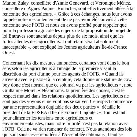
Marion Zalay, conseillère d'Annie Genevard, et Véronique Ménez,
conseillère d'Agnès Pannier-Runacher, sont effectivement allées à la
rencontre des agriculteurs. « Grâce à ces échanges, nous leur avons
rappelé notre mécontentement de ne pas avoir été conviés à cette
rencontre avec l’OFB et nous en avons profité pour rappeler que
pour la profession agricole les enjeux de la proposition de projet de
loi Entraves sont attendus depuis plus de six mois, ainsi que les
fortes attentes des agriculteurs. Tout retard serait absolument
inacceptable », ont expliqué les Jeunes agriculteurs Île-de-France
Ouest.
Concernant les dix mesures annoncées, certaines vont dans le bon
sens selon les agriculteurs à l'image de la première visant la
discrétion du port d'arme pour les agents de l'OFB. « Quand ils
arrivent avec le pistolet à la ceinture, cela donne une stature de cow-
boy donc c'est normal que ce soit mal vu par les agriculteurs », note
Guillaume Moret. « Néanmoins, la première des choses, c'est le
respect mutuel dans les relations quotidiennes. Les agriculteurs ne
sont pas des voyous et ne vont pas se sauver. Ce respect commence
par une représentation équitable des deux parties », détaille le
président de la FDSEA d'Île-de-France. Il ajoute : « Tout est fait
pour alimenter les tensions entre agriculteurs et
environnementalistes, mais notre priorité n'est pas la relation avec
l'OFB. Cela ne va rien ramener de concret. Nous attendons des lois
qui sont sans cesse reportées à l'Assemblée nationale. Il faut se