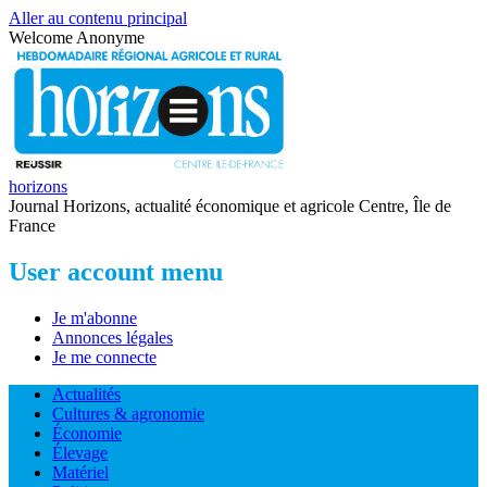
Aller au contenu principal
Welcome
Anonyme
horizons
Journal Horizons, actualité économique et agricole Centre, Île de
France
User account menu
Je m'abonne
Annonces légales
Je me connecte
Actualités
Cultures & agronomie
Économie
Élevage
Matériel