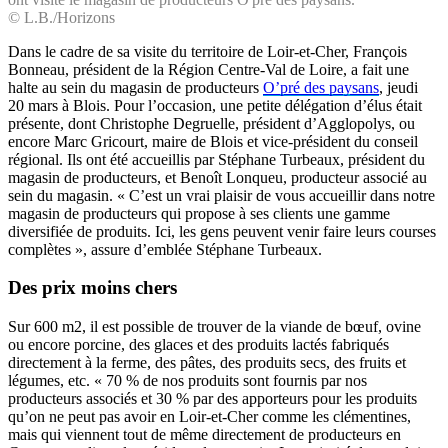
© L.B./Horizons
Dans le cadre de sa visite du territoire de Loir-et-Cher, François
Bonneau, président de la Région Centre-Val de Loire, a fait une
halte au sein du magasin de producteurs
O’pré des paysans
, jeudi
20 mars à Blois. Pour l’occasion, une petite délégation d’élus était
présente, dont Christophe Degruelle, président d’Agglopolys, ou
encore Marc Gricourt, maire de Blois et vice-président du conseil
régional. Ils ont été accueillis par Stéphane Turbeaux, président du
magasin de producteurs, et Benoît Lonqueu, producteur associé au
sein du magasin. « C’est un vrai plaisir de vous accueillir dans notre
magasin de producteurs qui propose à ses clients une gamme
diversifiée de produits. Ici, les gens peuvent venir faire leurs courses
complètes », assure d’emblée Stéphane Turbeaux.
Des prix moins chers
Sur 600 m2, il est possible de trouver de la viande de bœuf, ovine
ou encore porcine, des glaces et des produits lactés fabriqués
directement à la ferme, des pâtes, des produits secs, des fruits et
légumes, etc. « 70 % de nos produits sont fournis par nos
producteurs associés et 30 % par des apporteurs pour les produits
qu’on ne peut pas avoir en Loir-et-Cher comme les clémentines,
mais qui viennent tout de même directement de producteurs en