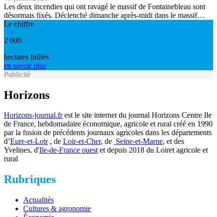
Les deux incendies qui ont ravagé le massif de Fontainebleau sont
désormais fixés. Déclenché dimanche après-midi dans le massif…
Le chiffre
2 000
hectares brûlés
en savoir plus
Publicité
Horizons
Horizons-journal.fr
est le site internet du journal Horizons Centre Ile
de France, hebdomadaire économique, agricole et rural créé en 1990
par la fusion de précédents journaux agricoles dans les départements
d’
Eure-et-Loir
, de
Loir-et-Cher
, de
Seine-et-Marne
, et des
Yvelines, d'
Ile-de-France ouest
et depuis 2018 du Loiret agricole et
rural
Rubriques
Actualités
Cultures & agronomie