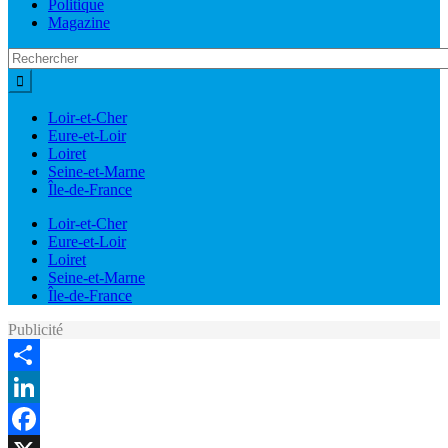
Politique
Magazine
Loir-et-Cher
Eure-et-Loir
Loiret
Seine-et-Marne
Île-de-France
Loir-et-Cher
Eure-et-Loir
Loiret
Seine-et-Marne
Île-de-France
Publicité
Share
LinkedIn