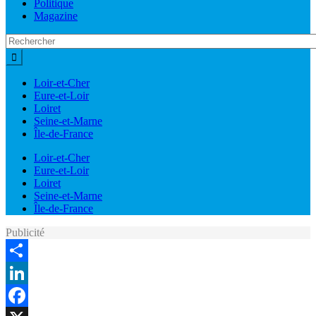
Politique
Magazine
Loir-et-Cher
Eure-et-Loir
Loiret
Seine-et-Marne
Île-de-France
Loir-et-Cher
Eure-et-Loir
Loiret
Seine-et-Marne
Île-de-France
Publicité
Share
LinkedIn