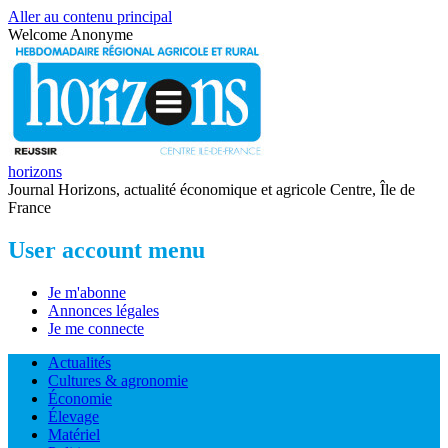
Aller au contenu principal
Welcome
Anonyme
horizons
Journal Horizons, actualité économique et agricole Centre, Île de
France
User account menu
Je m'abonne
Annonces légales
Je me connecte
Actualités
Cultures & agronomie
Économie
Élevage
Matériel