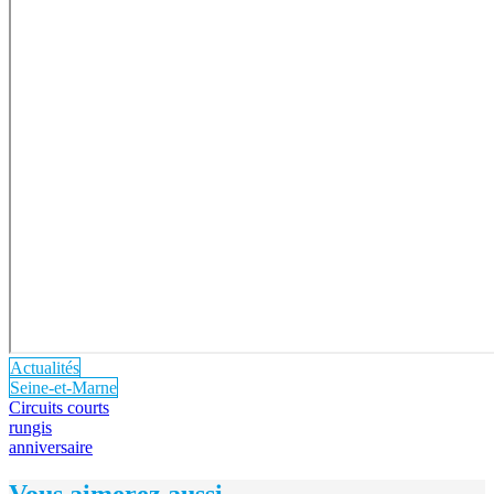
Actualités
Seine-et-Marne
Circuits courts
rungis
anniversaire
Vous aimerez aussi