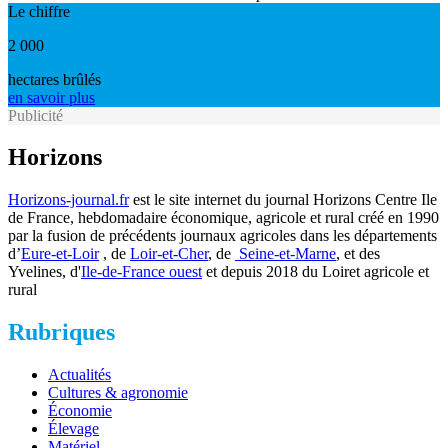
Le chiffre
2 000
hectares brûlés
en savoir plus
Publicité
Horizons
Horizons-journal.fr
est le site internet du journal Horizons Centre Ile
de France, hebdomadaire économique, agricole et rural créé en 1990
par la fusion de précédents journaux agricoles dans les départements
d’
Eure-et-Loir
, de
Loir-et-Cher
, de
Seine-et-Marne
, et des
Yvelines, d'
Ile-de-France ouest
et depuis 2018 du Loiret agricole et
rural
Rubriques
Actualités
Cultures & agronomie
Économie
Élevage
Matériel