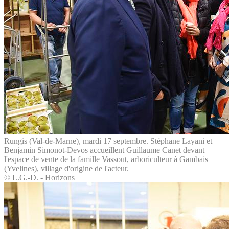
Rungis (Val-de-Marne), mardi 17 septembre. Stéphane Layani et
Benjamin Simonot-Devos accueillent Guillaume Canet devant
l'espace de vente de la famille Vassout, arboriculteur à Gambais
(Yvelines), village d'origine de l'acteur.
© L.G.-D. - Horizons