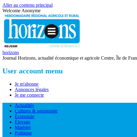
Aller au contenu principal
Welcome
Anonyme
horizons
Journal Horizons, actualité économique et agricole Centre, Île de Fra
User account menu
Je m'abonne
Annonces légales
Je me connecte
Actualités
Cultures & agronomie
Économie
Élevage
Matériel
Politique