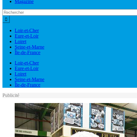
Magazine
Loir-et-Cher
Eure-et-Loir
Loiret
Seine-et-Marne
Île-de-France
Loir-et-Cher
Eure-et-Loir
Loiret
Seine-et-Marne
Île-de-France
Publicité