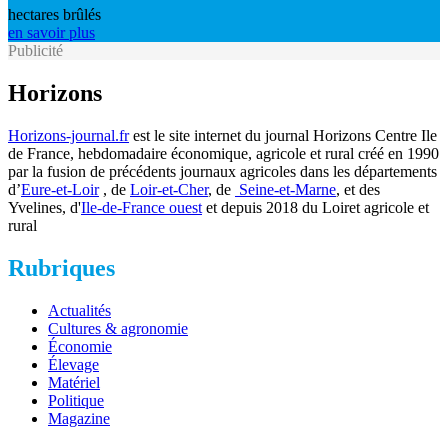
hectares brûlés
en savoir plus
Publicité
Horizons
Horizons-journal.fr
est le site internet du journal Horizons Centre Ile
de France, hebdomadaire économique, agricole et rural créé en 1990
par la fusion de précédents journaux agricoles dans les départements
d’
Eure-et-Loir
, de
Loir-et-Cher
, de
Seine-et-Marne
, et des
Yvelines, d'
Ile-de-France ouest
et depuis 2018 du Loiret agricole et
rural
Rubriques
Actualités
Cultures & agronomie
Économie
Élevage
Matériel
Politique
Magazine