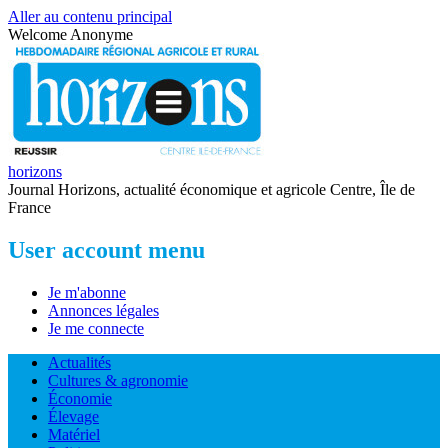
Aller au contenu principal
Welcome
Anonyme
horizons
Journal Horizons, actualité économique et agricole Centre, Île de
France
User account menu
Je m'abonne
Annonces légales
Je me connecte
Actualités
Cultures & agronomie
Économie
Élevage
Matériel