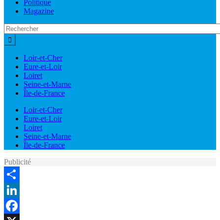
Politique
Magazine
Loir-et-Cher
Eure-et-Loir
Loiret
Seine-et-Marne
Île-de-France
Loir-et-Cher
Eure-et-Loir
Loiret
Seine-et-Marne
Île-de-France
Publicité
Share
LinkedIn