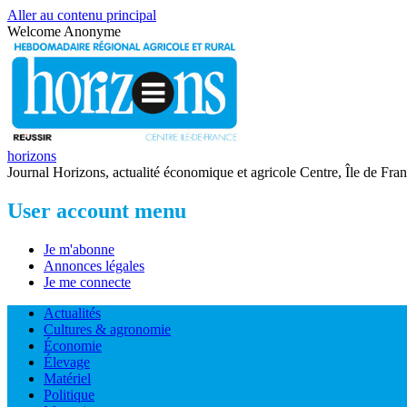
Aller au contenu principal
Welcome
Anonyme
horizons
Journal Horizons, actualité économique et agricole Centre, Île de Fra
User account menu
Je m'abonne
Annonces légales
Je me connecte
Actualités
Cultures & agronomie
Économie
Élevage
Matériel
Politique