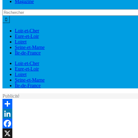
Magazine
Loir-et-Cher
Eure-et-Loir
Loiret
Seine-et-Marne
Île-de-France
Loir-et-Cher
Eure-et-Loir
Loiret
Seine-et-Marne
Île-de-France
Publicité
Share
LinkedIn
Facebook