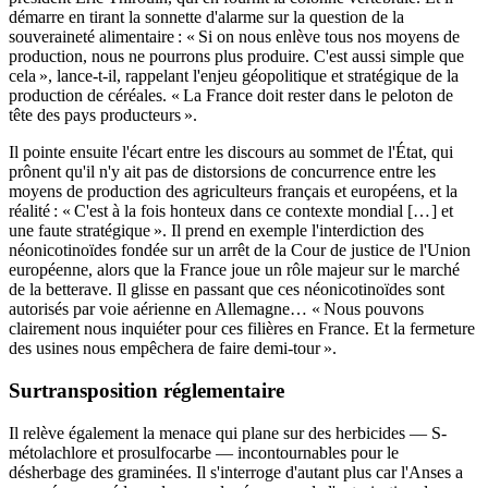
démarre en tirant la sonnette d'alarme sur la question de la
souveraineté alimentaire : « Si on nous enlève tous nos moyens de
production, nous ne pourrons plus produire. C'est aussi simple que
cela », lance-t-il, rappelant l'enjeu géopolitique et stratégique de la
production de céréales. « La France doit rester dans le peloton de
tête des pays producteurs ».
Il pointe ensuite l'écart entre les discours au sommet de l'État, qui
prônent qu'il n'y ait pas de distorsions de concurrence entre les
moyens de production des agriculteurs français et européens, et la
réalité : « C'est à la fois honteux dans ce contexte mondial [… ] et
une faute stratégique ». Il prend en exemple l'interdiction des
néonicotinoïdes fondée sur un arrêt de la Cour de justice de l'Union
européenne, alors que la France joue un rôle majeur sur le marché
de la betterave. Il glisse en passant que ces néonicotinoïdes sont
autorisés par voie aérienne en Allemagne… « Nous pouvons
clairement nous inquiéter pour ces filières en France. Et la fermeture
des usines nous empêchera de faire demi-tour ».
Surtransposition réglementaire
Il relève également la menace qui plane sur des herbicides — S-
métolachlore et prosulfocarbe — incontournables pour le
désherbage des graminées. Il s'interroge d'autant plus car l'Anses a