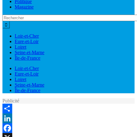
Politique
Magazine
Loir-et-Cher
Eure-et-Loir
Loiret
Seine-et-Marne
Île-de-France
Loir-et-Cher
Eure-et-Loir
Loiret
Seine-et-Marne
Île-de-France
Publicité
Share
LinkedIn