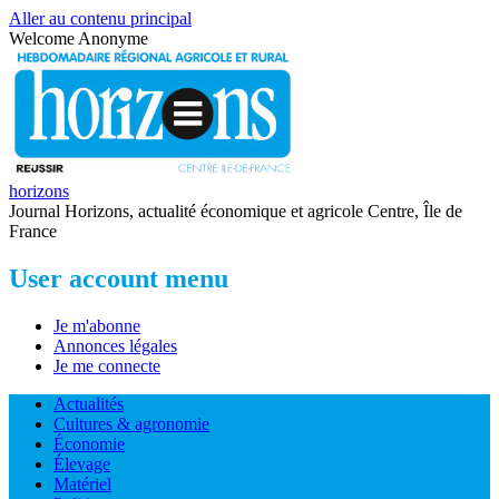
Aller au contenu principal
Welcome
Anonyme
horizons
Journal Horizons, actualité économique et agricole Centre, Île de
France
User account menu
Je m'abonne
Annonces légales
Je me connecte
Actualités
Cultures & agronomie
Économie
Élevage
Matériel