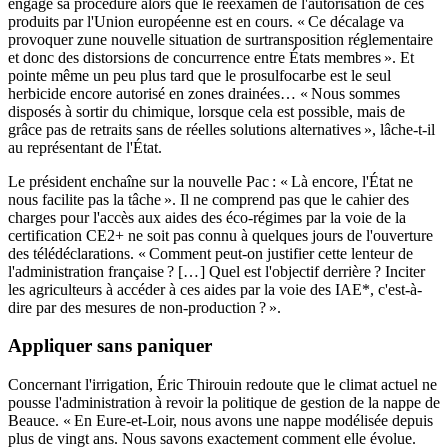
engagé sa procédure alors que le réexamen de l'autorisation de ces
produits par l'Union européenne est en cours. « Ce décalage va
provoquer zune nouvelle situation de surtransposition réglementaire
et donc des distorsions de concurrence entre États membres ». Et
pointe même un peu plus tard que le prosulfocarbe est le seul
herbicide encore autorisé en zones drainées… « Nous sommes
disposés à sortir du chimique, lorsque cela est possible, mais de
grâce pas de retraits sans de réelles solutions alternatives », lâche-t-il
au représentant de l'État.
Le président enchaîne sur la nouvelle Pac : « Là encore, l'État ne
nous facilite pas la tâche ». Il ne comprend pas que le cahier des
charges pour l'accès aux aides des éco-régimes par la voie de la
certification CE2+ ne soit pas connu à quelques jours de l'ouverture
des télédéclarations. « Comment peut-on justifier cette lenteur de
l'administration française ? [… ] Quel est l'objectif derrière ? Inciter
les agriculteurs à accéder à ces aides par la voie des IAE*, c'est-à-
dire par des mesures de non-production ? ».
Appliquer sans paniquer
Concernant l'irrigation, Éric Thirouin redoute que le climat actuel ne
pousse l'administration à revoir la politique de gestion de la nappe de
Beauce. « En Eure-et-Loir, nous avons une nappe modélisée depuis
plus de vingt ans. Nous savons exactement comment elle évolue.