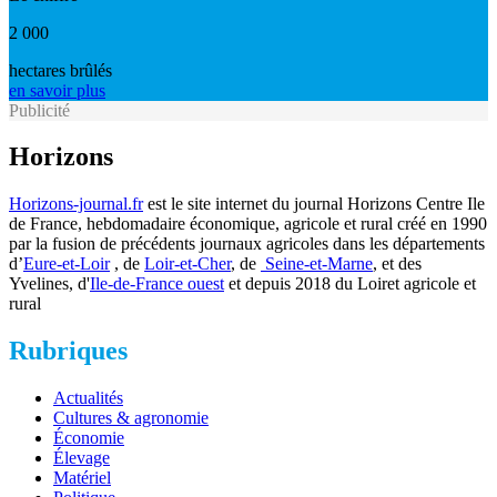
2 000
hectares brûlés
en savoir plus
Publicité
Horizons
Horizons-journal.fr
est le site internet du journal Horizons Centre Ile
de France, hebdomadaire économique, agricole et rural créé en 1990
par la fusion de précédents journaux agricoles dans les départements
d’
Eure-et-Loir
, de
Loir-et-Cher
, de
Seine-et-Marne
, et des
Yvelines, d'
Ile-de-France ouest
et depuis 2018 du Loiret agricole et
rural
Rubriques
Actualités
Cultures & agronomie
Économie
Élevage
Matériel