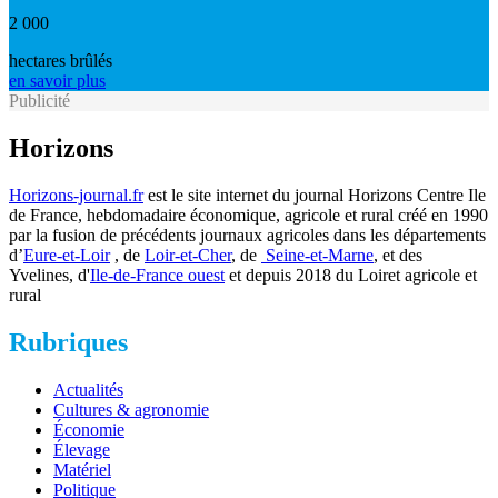
2 000
hectares brûlés
en savoir plus
Publicité
Horizons
Horizons-journal.fr
est le site internet du journal Horizons Centre Ile
de France, hebdomadaire économique, agricole et rural créé en 1990
par la fusion de précédents journaux agricoles dans les départements
d’
Eure-et-Loir
, de
Loir-et-Cher
, de
Seine-et-Marne
, et des
Yvelines, d'
Ile-de-France ouest
et depuis 2018 du Loiret agricole et
rural
Rubriques
Actualités
Cultures & agronomie
Économie
Élevage
Matériel
Politique