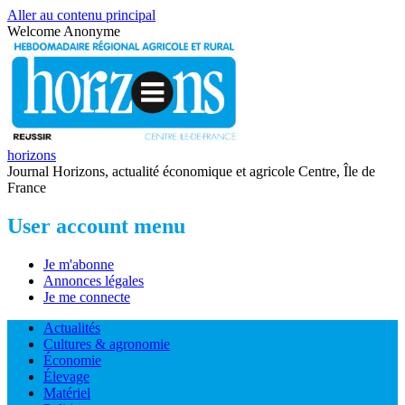
Aller au contenu principal
Welcome
Anonyme
horizons
Journal Horizons, actualité économique et agricole Centre, Île de
France
User account menu
Je m'abonne
Annonces légales
Je me connecte
Actualités
Cultures & agronomie
Économie
Élevage
Matériel