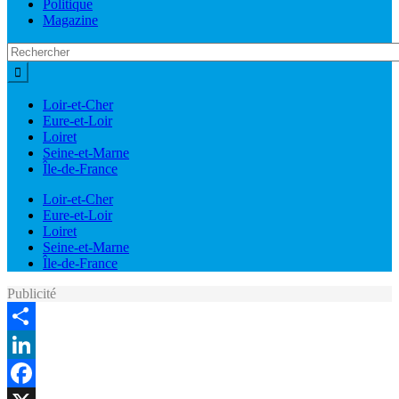
Politique
Magazine
Loir-et-Cher
Eure-et-Loir
Loiret
Seine-et-Marne
Île-de-France
Loir-et-Cher
Eure-et-Loir
Loiret
Seine-et-Marne
Île-de-France
Publicité
Share
LinkedIn