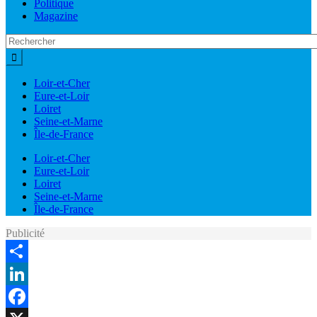
Politique
Magazine
Loir-et-Cher
Eure-et-Loir
Loiret
Seine-et-Marne
Île-de-France
Loir-et-Cher
Eure-et-Loir
Loiret
Seine-et-Marne
Île-de-France
Publicité
Share
LinkedIn