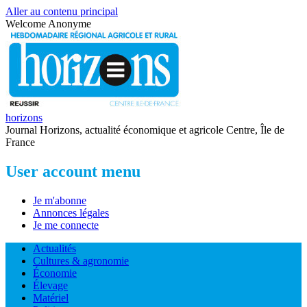
Aller au contenu principal
Welcome
Anonyme
horizons
Journal Horizons, actualité économique et agricole Centre, Île de
France
User account menu
Je m'abonne
Annonces légales
Je me connecte
Actualités
Cultures & agronomie
Économie
Élevage
Matériel