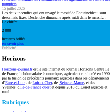
pompiers
15 juillet 2026
Les deux incendies qui ont ravagé le massif de Fontainebleau sont
désormais fixés. Déclenché dimanche après-midi dans le massif…
Le chiffre
2 000
hectares brûlés
en savoir plus
Publicité
Horizons
Horizons-journal.fr
est le site internet du journal Horizons Centre Ile
de France, hebdomadaire économique, agricole et rural créé en 1990
par la fusion de précédents journaux agricoles dans les départements
d’
Eure-et-Loir
, de
Loir-et-Cher
, de
Seine-et-Marne
, et des
Yvelines, d'
Ile-de-France ouest
et depuis 2018 du Loiret agricole et
rural
Rubriques