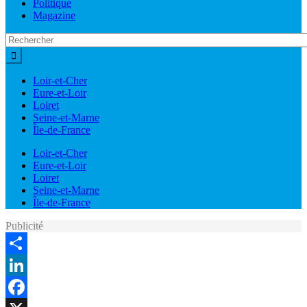
Politique
Magazine
Loir-et-Cher
Eure-et-Loir
Loiret
Seine-et-Marne
Île-de-France
Loir-et-Cher
Eure-et-Loir
Loiret
Seine-et-Marne
Île-de-France
Publicité
Share
LinkedIn