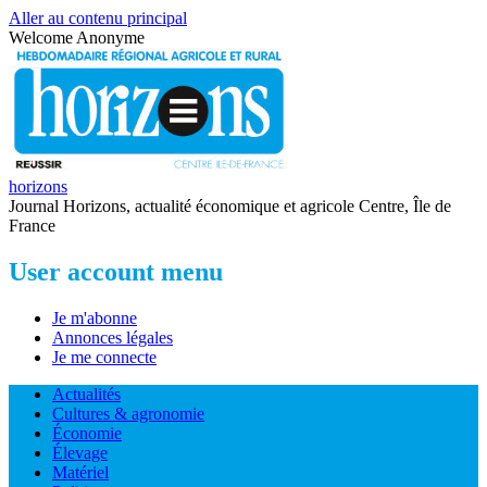
Aller au contenu principal
Welcome
Anonyme
horizons
Journal Horizons, actualité économique et agricole Centre, Île de
France
User account menu
Je m'abonne
Annonces légales
Je me connecte
Actualités
Cultures & agronomie
Économie
Élevage
Matériel