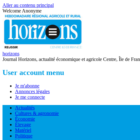
Aller au contenu principal
Welcome
Anonyme
horizons
Journal Horizons, actualité économique et agricole Centre, Île de Fra
User account menu
Je m'abonne
Annonces légales
Je me connecte
Actualités
Cultures & agronomie
Économie
Élevage
Matériel
Politique