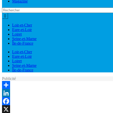
Magazine
Loir-et-Cher
Eure-et-Loir
Loiret
Seine-et-Marne
Île-de-France
Loir-et-Cher
Eure-et-Loir
Loiret
Seine-et-Marne
Île-de-France
Publicité
Share
LinkedIn
Facebook