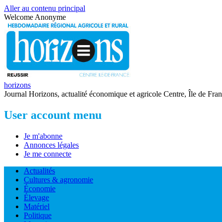
Aller au contenu principal
Welcome
Anonyme
horizons
Journal Horizons, actualité économique et agricole Centre, Île de Fra
User account menu
Je m'abonne
Annonces légales
Je me connecte
Actualités
Cultures & agronomie
Économie
Élevage
Matériel
Politique