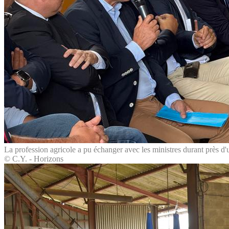
La profession agricole a pu échanger avec les ministres durant près d'
© C.Y. - Horizons