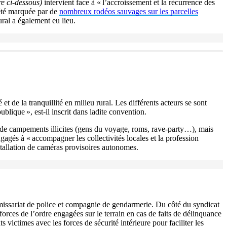
ire ci-dessous)
intervient face à « l’accroissement et la récurrence des
 été marquée par de
nombreux rodéos sauvages sur les parcelles
ral a également eu lieu.
t de la tranquillité en milieu rural. Les différents acteurs se sont
blique », est-il inscrit dans ladite convention.
ons de campements illicites (gens du voyage, roms, rave-party…), mais
gagés à « accompagner les collectivités locales et la profession
nstallation de caméras provisoires autonomes.
missariat de police et compagnie de gendarmerie. Du côté du syndicat
forces de l’ordre engagées sur le terrain en cas de faits de délinquance
ts victimes avec les forces de sécurité intérieure pour faciliter les