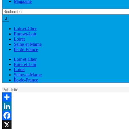
Magazine
Loir-et-Cher
Eure-et-Loir
Loiret
Seine-et-Marne
Île-de-France
Loir-et-Cher
Eure-et-Loir
Loiret
Seine-et-Marne
Île-de-France
Publicité
Share
LinkedIn
Facebook