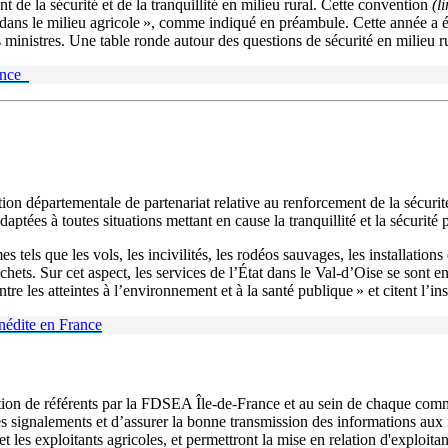
 de la sécurité et de la tranquillité en milieu rural. Cette convention
(l
 dans le milieu agricole », comme indiqué en préambule. Cette année a
 ministres. Une table ronde autour des questions de sécurité en milieu ru
rance
on départementale de partenariat relative au renforcement de la sécurité e
tées à toutes situations mettant en cause la tranquillité et la sécurité pu
es tels que les vols, les incivilités, les rodéos sauvages, les installati
ets. Sur cet aspect, les services de l’État dans le Val-d’Oise se sont en
re les atteintes à l’environnement et à la santé publique » et citent l’i
inédite en France
nation de référents par la FDSEA Île-de-France et au sein de chaque com
les signalements et d’assurer la bonne transmission des informations aux 
et les exploitants agricoles, et permettront la mise en relation d'exploitan