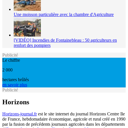
Une moisson particulière avec la chambre d'Agriculture
[VIDÉO] Incendies de Fontainebleau : 50 agriculteurs en
renfort des pompiers
Publicité
Le chiffre
2 000
hectares brûlés
en savoir plus
Publicité
Horizons
Horizons-journal.fr
est le site internet du journal Horizons Centre Ile
de France, hebdomadaire économique, agricole et rural créé en 1990
par la fusion de précédents journaux agricoles dans les départements