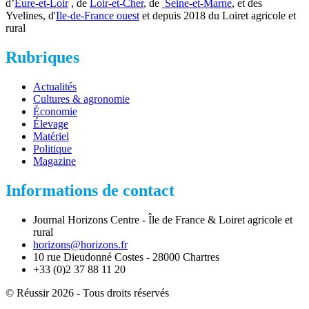
d’
Eure-et-Loir
, de
Loir-et-Cher
, de
Seine-et-Marne
, et des
Yvelines, d'
Ile-de-France ouest
et depuis 2018 du Loiret agricole et
rural
Rubriques
Actualités
Cultures & agronomie
Économie
Élevage
Matériel
Politique
Magazine
Informations de contact
Journal Horizons Centre - Île de France & Loiret agricole et
rural
horizons@horizons.fr
10 rue Dieudonné Costes - 28000 Chartres
+33 (0)2 37 88 11 20
© Réussir 2026 - Tous droits réservés