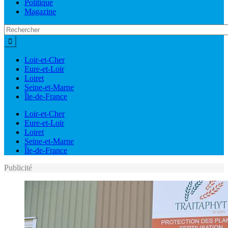
Politique
Magazine
Loir-et-Cher
Eure-et-Loir
Loiret
Seine-et-Marne
Île-de-France
Loir-et-Cher
Eure-et-Loir
Loiret
Seine-et-Marne
Île-de-France
Publicité