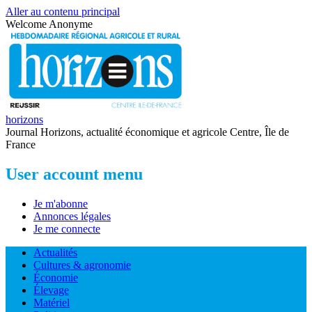
Aller au contenu principal
Welcome
Anonyme
horizons
Journal Horizons, actualité économique et agricole Centre, Île de
France
User account menu
Je m'abonne
Annonces légales
Je me connecte
Actualités
Cultures & agronomie
Économie
Élevage
Matériel