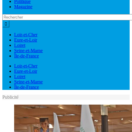
Politique
Magazine
Loir-et-Cher
Eure-et-Loir
Loiret
Seine-et-Marne
Île-de-France
Loir-et-Cher
Eure-et-Loir
Loiret
Seine-et-Marne
Île-de-France
Publicité