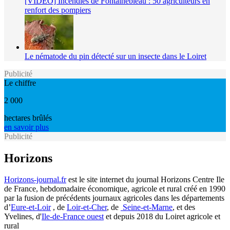
[VIDÉO] Incendies de Fontainebleau : 50 agriculteurs en
renfort des pompiers
Le nématode du pin détecté sur un insecte dans le Loiret
Publicité
Le chiffre
2 000
hectares brûlés
en savoir plus
Publicité
Horizons
Horizons-journal.fr
est le site internet du journal Horizons Centre Ile
de France, hebdomadaire économique, agricole et rural créé en 1990
par la fusion de précédents journaux agricoles dans les départements
d’
Eure-et-Loir
, de
Loir-et-Cher
, de
Seine-et-Marne
, et des
Yvelines, d'
Ile-de-France ouest
et depuis 2018 du Loiret agricole et
rural