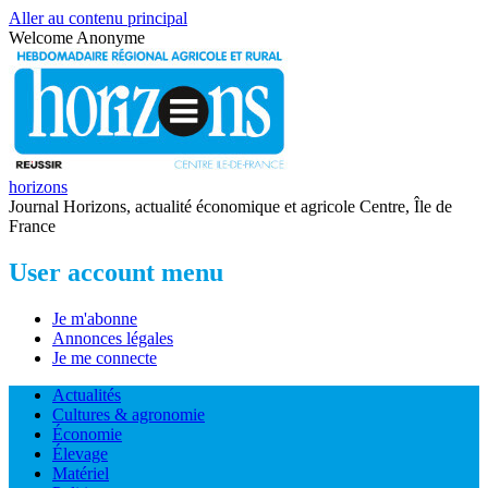
Aller au contenu principal
Welcome
Anonyme
horizons
Journal Horizons, actualité économique et agricole Centre, Île de
France
User account menu
Je m'abonne
Annonces légales
Je me connecte
Actualités
Cultures & agronomie
Économie
Élevage
Matériel