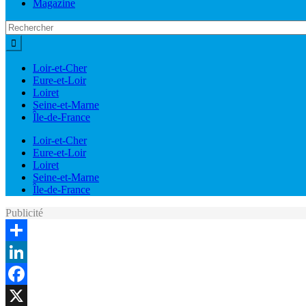
Magazine
Loir-et-Cher
Eure-et-Loir
Loiret
Seine-et-Marne
Île-de-France
Loir-et-Cher
Eure-et-Loir
Loiret
Seine-et-Marne
Île-de-France
Publicité
Share
LinkedIn
Facebook