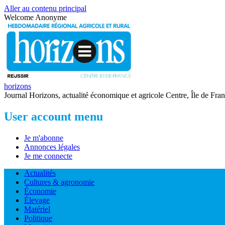
Aller au contenu principal
Welcome
Anonyme
horizons
Journal Horizons, actualité économique et agricole Centre, Île de Fra
User account menu
Je m'abonne
Annonces légales
Je me connecte
Actualités
Cultures & agronomie
Économie
Élevage
Matériel
Politique