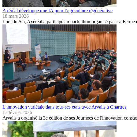
Axéréal développe une IA pour l’agriculture régénérative
18 mars 2026
Lors du Sia, Axéréal a participé au hackathon organisé par La Ferme
L'innovation variétale dans tous ses états avec Arvalis à Chartres
17 février 2026
Arvalis a organisé la 3e édition de ses Journées de l'innovation consa