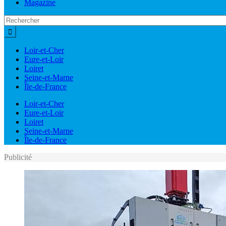
Magazine
Loir-et-Cher
Eure-et-Loir
Loiret
Seine-et-Marne
Île-de-France
Loir-et-Cher
Eure-et-Loir
Loiret
Seine-et-Marne
Île-de-France
Publicité