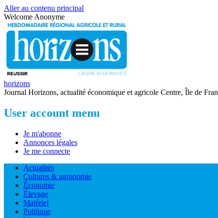
Aller au contenu principal
Welcome
Anonyme
horizons
Journal Horizons, actualité économique et agricole Centre, Île de Fra
User account menu
Je m'abonne
Annonces légales
Je me connecte
Actualités
Cultures & agronomie
Économie
Élevage
Matériel
Politique