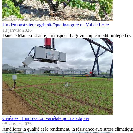
Un démonstrateur agrivoltaïque inauguré en Val de Loire
13 janvier 2026
Dans le Maine-et-Loire, un dispositif agrivoltaïque inédit protège la 
Céréales : l’innovation variétale pour s’adapter
08 janvier 2026
Améliorer la qualité et le rendement, la résistance aux stress climati