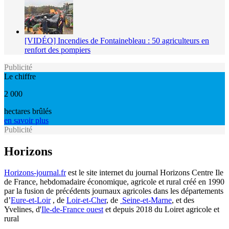
[VIDÉO] Incendies de Fontainebleau : 50 agriculteurs en
renfort des pompiers
Publicité
Le chiffre
2 000
hectares brûlés
en savoir plus
Publicité
Horizons
Horizons-journal.fr
est le site internet du journal Horizons Centre Ile
de France, hebdomadaire économique, agricole et rural créé en 1990
par la fusion de précédents journaux agricoles dans les départements
d’
Eure-et-Loir
, de
Loir-et-Cher
, de
Seine-et-Marne
, et des
Yvelines, d'
Ile-de-France ouest
et depuis 2018 du Loiret agricole et
rural