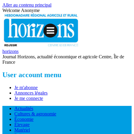
Aller au contenu principal
Welcome
Anonyme
horizons
Journal Horizons, actualité économique et agricole Centre, Île de
France
User account menu
Je m'abonne
Annonces légales
Je me connecte
Actualités
Cultures & agronomie
Économie
Élevage
Matériel